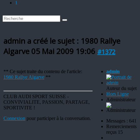
1
admin a créé le sujet : 1980 Rallye
Algarve
05 Mai 2009 19:06
#1372
** Ce sujet traite du contenu de l'article:
admin
1980 Rallye Algarve
**
Auteur du sujet
Hors Ligne
CLUB AUDI SPORT SUISSE -
Administrateur
CONVIVIALITE, PASSION, PARTAGE,
SPORTIVITE !
Connexion
pour participer à la conversation.
Messages : 641
Remerciements
reçus 15