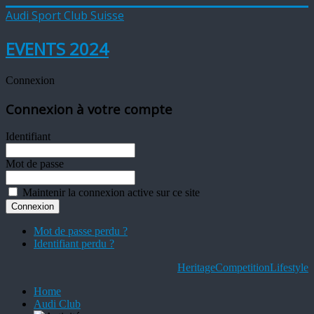
Audi Sport Club Suisse
EVENTS 2024
Connexion
Connexion à votre compte
Identifiant
Mot de passe
Maintenir la connexion active sur ce site
Mot de passe perdu ?
Identifiant perdu ?
Heritage
Competition
Lifestyle
Home
Audi Club