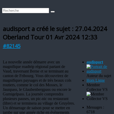
audisport a créé le sujet : 27.04.2024
Oberland Tour
01 Avr 2024 12:33
#82145
La nouvelle année démarre avec un
audisport
magnifique roadtrip régional partant de
Vaud, traversant Berne et se terminant au
canton de Fribourg. Vous découvrirez de
Auteur du sujet
magnifiques paysages et de très beaux cols
Hors Ligne
routiers, comme le col des Mosses, le
Membre
Jaunpass, le Glaubenbergpass ou encore le
Collector VS
Gurnigelpass. La journée comprendra
plusieurs pauses, un pic-nic ou restaurant
(libre) et se terminera au village de Gruyères.
Messages :
Un démarrage de saison pour se mettre en
6718
jambe sur une année riche en évènements