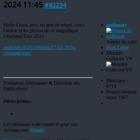
2024 11:45
#82234
Hello à tous, avec un peu de retard, voici
audisport
l'article et les photos de ce magnifique
Oberland Tour 2024
Auteur du sujet
audiclub.ch/2024/04/01/27-04-2024-
Hors Ligne
oberland-tour/
Membre
Collector VS
Messages :
Fondateur, Webmaster & Directeur des
6718
Publications
Remerciements
reçus 1567
Pièces jointes :
Cet utilisateur a été remercié pour son
message par:
Wasabi