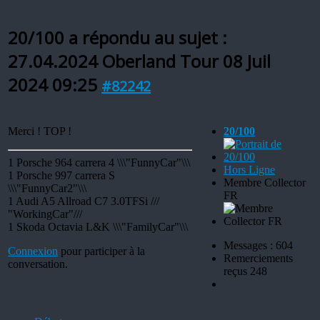
20/100 a répondu au sujet :
27.04.2024 Oberland Tour
08 Juil
2024 09:25
#82242
Merci ! TOP !
20/100
1 Porsche 964 carrera 4 \\\"FunnyCar"\\\
Hors Ligne
1 Porsche 997 carrera S
Membre Collector
\\\"FunnyCar2"\\\
FR
1 Audi A5 Allroad C7 3.0TFSi ///
"WorkingCar"///
1 Skoda Octavia L&K \\\"FamilyCar"\\\
Messages : 604
Connexion
pour participer à la
Remerciements
conversation.
reçus 248