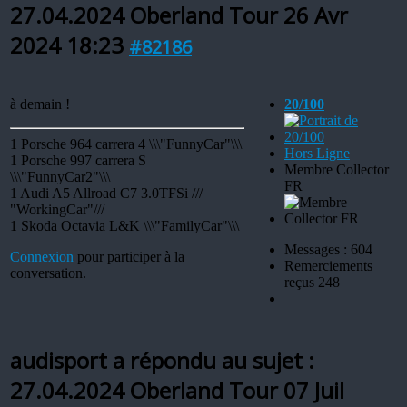
27.04.2024 Oberland Tour
26 Avr
2024 18:23
#82186
à demain !
20/100
1 Porsche 964 carrera 4 \\\"FunnyCar"\\\
Hors Ligne
1 Porsche 997 carrera S
Membre Collector
\\\"FunnyCar2"\\\
FR
1 Audi A5 Allroad C7 3.0TFSi ///
"WorkingCar"///
1 Skoda Octavia L&K \\\"FamilyCar"\\\
Messages : 604
Connexion
pour participer à la
Remerciements
conversation.
reçus 248
audisport a répondu au sujet :
27.04.2024 Oberland Tour
07 Juil