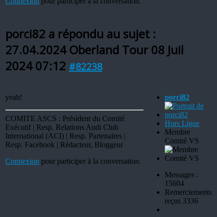
Connexion
pour participer à la conversation.
porci82 a répondu au sujet :
27.04.2024 Oberland Tour
08 Juil
2024 07:12
#82238
yeah!
porci82
COMITE ASCS : Président du Comité
Hors Ligne
Exécutif | Resp. Relations Audi Club
Membre
International (ACI) | Resp. Partenaires |
Comité VS
Resp. Facebook | Rédacteur, Bloggeur
Connexion
pour participer à la conversation.
Messages :
15604
Remerciements
reçus 3336