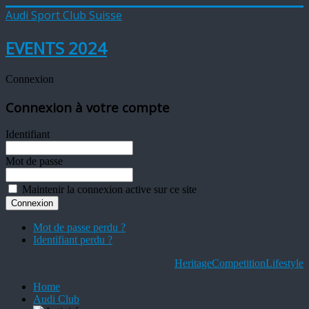
Audi Sport Club Suisse
EVENTS 2024
Connexion
Connexion à votre compte
Identifiant
Mot de passe
Maintenir la connexion active sur ce site
Mot de passe perdu ?
Identifiant perdu ?
Heritage
Competition
Lifestyle
Home
Audi Club