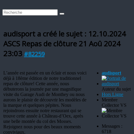
audisport a créé le sujet : 12.10.2024
ASCS Repas de clôture
21 Aoû 2024
23:03
#82259
L’année est passée en un éclair et nous voici
audisport
déjà à 18ème édition de notre traditionnel
repas de clôture! Cette année, nous
débuterons la journée par une magnifique
Auteur du sujet
visite du Garage Audi de Monthey ou nous
Hors Ligne
aurons le plaisir de découvrir les modèles de
Membre
la marque et quelques pépites. Nous
Collector VS
rejoindrons ensuite notre restaurant qui se
trouve cette année à Château-d’Oex, après
une belle montée du col des Mosses.
Messages :
Rejoignez nous pour des beaux moments
6718
conviviaux.