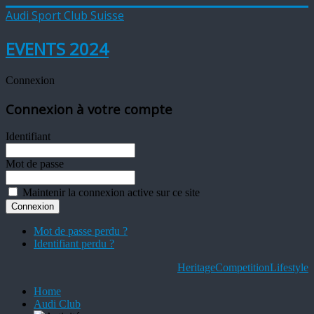
Audi Sport Club Suisse
EVENTS 2024
Connexion
Connexion à votre compte
Identifiant
Mot de passe
Maintenir la connexion active sur ce site
Mot de passe perdu ?
Identifiant perdu ?
Heritage
Competition
Lifestyle
Home
Audi Club