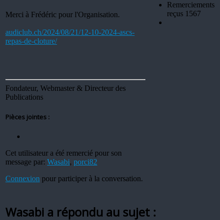
Remerciements
reçus 1567
Merci à Frédéric pour l'Organisation.
audiclub.ch/2024/08/21/12-10-2024-ascs-
repas-de-cloture/
Fondateur, Webmaster & Directeur des
Publications
Pièces jointes :
Cet utilisateur a été remercié pour son
message par:
Wasabi
,
porci82
Connexion
pour participer à la conversation.
Wasabi a répondu au sujet :