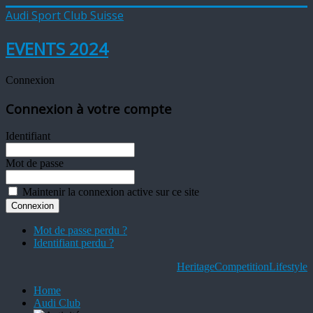
Audi Sport Club Suisse
EVENTS 2024
Connexion
Connexion à votre compte
Identifiant
Mot de passe
Maintenir la connexion active sur ce site
Mot de passe perdu ?
Identifiant perdu ?
Heritage
Competition
Lifestyle
Home
Audi Club