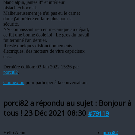
blanc alpin, jantes 8" et intérieur
pistache/chocolat.
Malheureusement je n'ai pas eu le carnet
donc j'ai préféré en faire plus pour la
sécurité.
N'y connaissant rien en mécanique au départ,
ce fût une bonne école lol . Le gros du travail
fut terminé l'an dernier.
Il reste quelques disfonctionnements
électriques, des moteurs de vitre capricieux
etc...
Dernière édition: 03 Jan 2022 15:26 par
porci82
.
Connexion
pour participer à la conversation.
porci82 a répondu au sujet : Bonjour à
tous !
23 Déc 2021 08:30
#79119
Hello Alain.
porci82