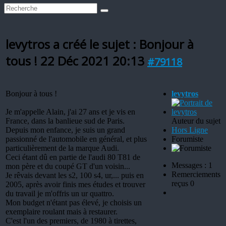
levytros a créé le sujet : Bonjour à
tous !
22 Déc 2021 20:13
#79118
Bonjour à tous !
levytros
Je m'appelle Alain, j'ai 27 ans et je vis en
France, dans la banlieue sud de Paris.
Auteur du sujet
Depuis mon enfance, je suis un grand
Hors Ligne
passionné de l'automobile en général, et plus
Forumiste
particulièrement de la marque Audi.
Ceci étant dû en partie de l'audi 80 T81 de
Messages : 1
mon père et du coupé GT d'un voisin...
Remerciements
Je rêvais devant les s2, 100 s4, ur,... puis en
reçus 0
2005, après avoir finis mes études et trouver
du travail je m'offris un ur quattro.
Mon budget n'étant pas élevé, je choisis un
exemplaire roulant mais à restaurer.
C'est l'un des premiers, de 1980 à tirettes,