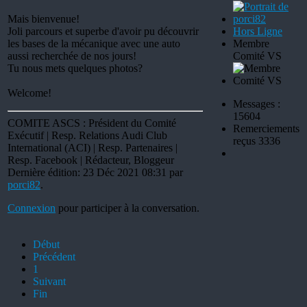
Mais bienvenue!
Joli parcours et superbe d'avoir pu découvrir
Hors Ligne
les bases de la mécanique avec une auto
Membre
aussi recherchée de nos jours!
Comité VS
Tu nous mets quelques photos?
Welcome!
Messages :
15604
COMITE ASCS : Président du Comité
Remerciements
Exécutif | Resp. Relations Audi Club
reçus 3336
International (ACI) | Resp. Partenaires |
Resp. Facebook | Rédacteur, Bloggeur
Dernière édition: 23 Déc 2021 08:31 par
porci82
.
Connexion
pour participer à la conversation.
Début
Précédent
1
Suivant
Fin