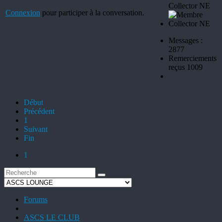
Collector NE
Connexion
pour participer à la conversation.
Messages :
2877
Remerciements
reçus 1009
Début
Précédent
1
Suivant
Fin
1
Forums
ASCS LE CLUB