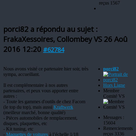
reçus 1567
porci82 a répondu au sujet :
FrakaXessoires, Collombey VS
26 Aoû
2016 12:20
#62784
Nous avons visité ce partenaire hier soir, très
porci82
sympa, accueillant.
Il est complémentaire à nos autres
Hors Ligne
partenaires, et peux vous apporter entre
Membre
autres :
Comité VS
- Toute les gammes d'outils de chez Facom
(le top du top), mais aussi
Kraftwerk
(meilleur marché, bonne qualité)
Messages :
- Pièces automobiles de remplacement,
15604
disques, plaquettes, etc
Remerciements
- Kit tuning, etc
reçus 3336
-
Maquettes de voitures
à l’échelle 1/18