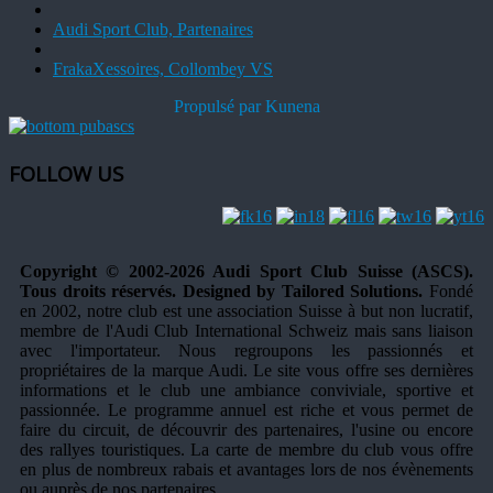
Audi Sport Club, Partenaires
FrakaXessoires, Collombey VS
Propulsé par
Kunena
FOLLOW US
Copyright © 2002-2026 Audi Sport Club Suisse (ASCS).
Tous droits réservés. Designed by Tailored Solutions.
Fondé
en 2002, notre club est une association Suisse à but non lucratif,
membre de l'Audi Club International Schweiz mais sans liaison
avec l'importateur. Nous regroupons les passionnés et
propriétaires de la marque Audi. Le site vous offre ses dernières
informations et le club une ambiance conviviale, sportive et
passionnée. Le programme annuel est riche et vous permet de
faire du circuit, de découvrir des partenaires, l'usine ou encore
des rallyes touristiques. La carte de membre du club vous offre
en plus de nombreux rabais et avantages lors de nos évènements
ou auprès de nos partenaires.