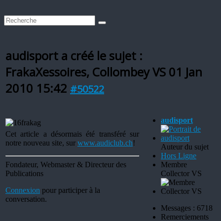
audisport a créé le sujet :
FrakaXessoires, Collombey VS
01 Jan
2010 15:42
#50522
audisport
Cet article a désormais été transféré sur
notre nouveau site, sur
www.audiclub.ch
!
Auteur du sujet
Hors Ligne
Fondateur, Webmaster & Directeur des
Membre
Publications
Collector VS
Connexion
pour participer à la
conversation.
Messages : 6718
Remerciements