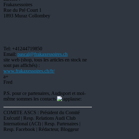
Frakaxessoires
Rue du Pré Court 1
1893 Muraz Collombey
Tel: +41244719850
Email:
pascal@frakaxessoires.ch
site web (shop, tous les articles en stock ne
sont pas affichés) :
www.frakaxessoires.ch/fr/
a+
Fred
P.S. pour ce partenaires, Audisport et moi-
même sommes les contacts
COMITE ASCS : Président du Comité
Exécutif | Resp. Relations Audi Club
International (ACI) | Resp. Partenaires |
Resp. Facebook | Rédacteur, Bloggeur