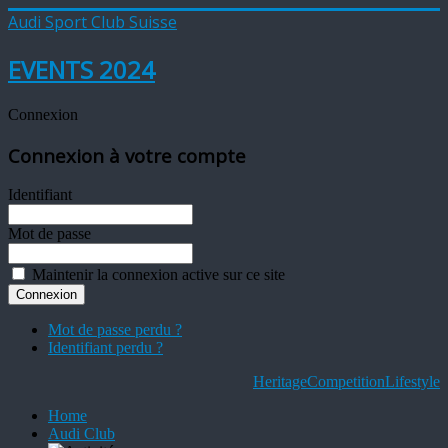
Audi Sport Club Suisse
EVENTS 2024
Connexion
Connexion à votre compte
Identifiant
Mot de passe
Maintenir la connexion active sur ce site
Mot de passe perdu ?
Identifiant perdu ?
Heritage
Competition
Lifestyle
Home
Audi Club