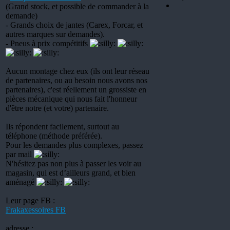
(Grand stock, et possible de commander à la
demande)
- Grands choix de jantes (Carex, Forcar, et
autres marques sur demandes).
- Pneus à prix compétitifs
Aucun montage chez eux (ils ont leur réseau
de partenaires, ou au besoin nous avons nos
partenaires), c'est réellement un grossiste en
pièces mécanique qui nous fait l'honneur
d'être notre (et votre) partenaire.
Ils répondent facilement, surtout au
téléphone (méthode préférée).
Pour les demandes plus complexes, passez
par mail
N'hésitez pas non plus à passer les voir au
magasin, qui est d’ailleurs grand, et bien
aménagé
Leur page FB :
Frakaxessoires FB
adresse :