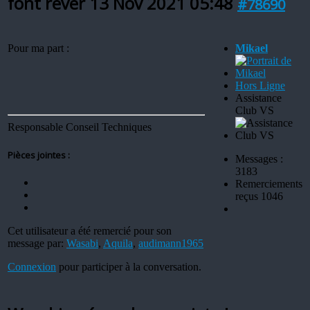
font rêver
13 Nov 2021 05:48
#78690
Pour ma part :
Mikael
Hors Ligne
Assistance
Club VS
Responsable Conseil Techniques
Pièces jointes :
Messages :
3183
Remerciements
reçus 1046
Cet utilisateur a été remercié pour son
message par:
Wasabi
,
Aquila
,
audimann1965
Connexion
pour participer à la conversation.