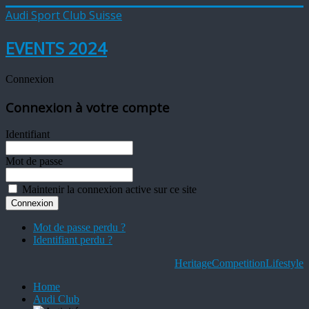
Audi Sport Club Suisse
EVENTS 2024
Connexion
Connexion à votre compte
Identifiant
Mot de passe
Maintenir la connexion active sur ce site
Mot de passe perdu ?
Identifiant perdu ?
Heritage
Competition
Lifestyle
Home
Audi Club