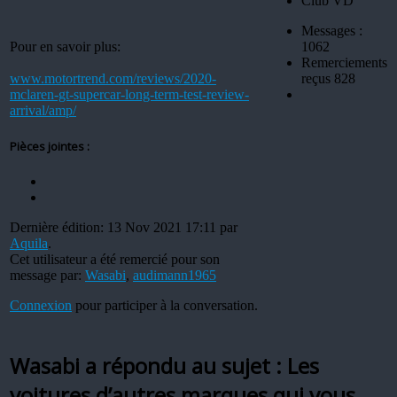
Messages :
Pour en savoir plus:
1062
Remerciements
www.motortrend.com/reviews/2020-
reçus 828
mclaren-gt-supercar-long-term-test-review-
arrival/amp/
Pièces jointes :
Dernière édition: 13 Nov 2021 17:11 par
Aquila
.
Cet utilisateur a été remercié pour son
message par:
Wasabi
,
audimann1965
Connexion
pour participer à la conversation.
Wasabi a répondu au sujet : Les
voitures d’autres marques qui vous