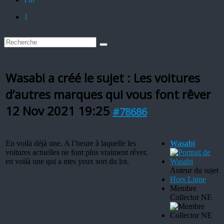
1
Wasabi a créé le sujet : Les voitures
d’autres marques qui vous font rêver
12 Nov 2021 19:25
#78686
En voilà déjà une. A l’heure à laquelle les
Wasabi
voitures actuelles ne font plus vraiment rêver,
en voilà une qui a mes yeux sort du lot.
Auteur du sujet
Hors Ligne
Membre
Collector NE