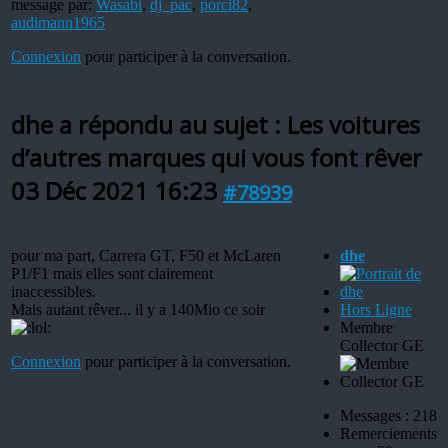
message par:
Wasabi
,
dj_pac
,
porci82
,
audimann1965
Connexion
pour participer à la conversation.
dhe a répondu au sujet : Les voitures
d’autres marques qui vous font rêver
03 Déc 2021 16:23
#78939
pour ma part, Carrera GT, F50 et McLaren
dhe
P1/F1 mais elles sont clairement
inaccessibles.
Mais autant rêver... il y a 140Mio ce soir
Hors Ligne
Membre
Collector GE
Connexion
pour participer à la conversation.
Messages : 218
Remerciements