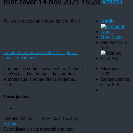
font rêver
14 Nov 2021 15:28
#78724
Il y a une deuxième voiture dont je rêve :
Aquila
Hors Ligne
Membre Club
VD
fr.motor1.com/news/524891/911-gt2-rs-
porsche-manthey/
Comme elle coûte le prix de deux Mclaren
Messages :
ce n'est pas demain que je la conduirai...
1062
A moins que la bonne fée ne revienne...
Remerciements
LOL
reçus 828
Pièces jointes :
Dernière édition: 14 Nov 2021 15:31 par
Aquila
.
Cet utilisateur a été remercié pour son