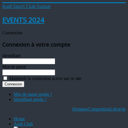
Audi Sport Club Suisse
EVENTS 2024
Connexion
Connexion à votre compte
Identifiant
Mot de passe
Maintenir la connexion active sur ce site
Mot de passe perdu ?
Identifiant perdu ?
Heritage
Competition
Lifestyle
Home
Audi Club