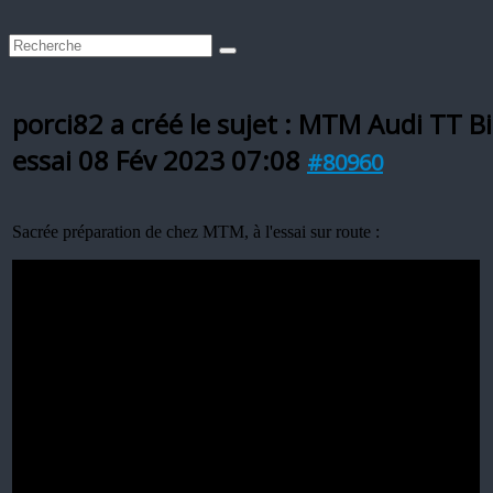
porci82 a créé le sujet : MTM Audi TT 
essai
08 Fév 2023 07:08
#80960
Sacrée préparation de chez MTM, à l'essai sur route :