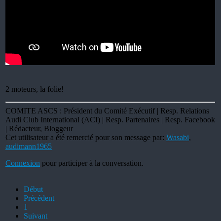
2 moteurs, la folie!
COMITE ASCS : Président du Comité Exécutif | Resp. Relations
Audi Club International (ACI) | Resp. Partenaires | Resp. Facebook
| Rédacteur, Bloggeur
Cet utilisateur a été remercié pour son message par:
Wasabi
,
audimann1965
Connexion
pour participer à la conversation.
Début
Précédent
1
Suivant