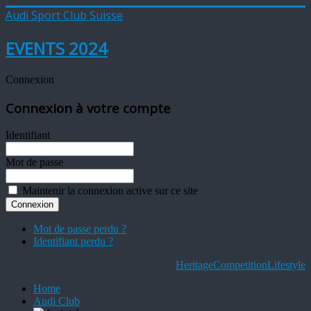
Audi Sport Club Suisse
EVENTS 2024
Connexion
Connexion à votre compte
Identifiant
Mot de passe
Maintenir la connexion active sur ce site
Mot de passe perdu ?
Identifiant perdu ?
Heritage
Competition
Lifestyle
Home
Audi Club