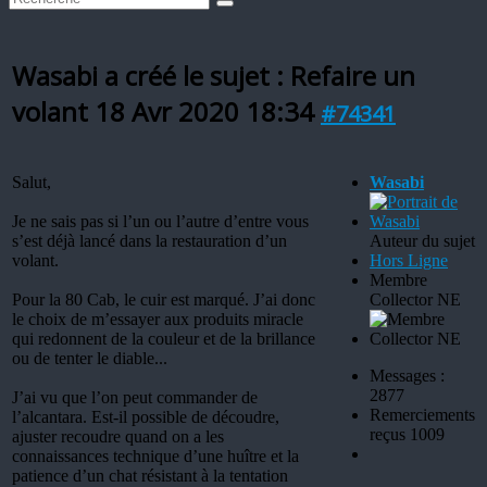
Wasabi a créé le sujet : Refaire un
volant
18 Avr 2020 18:34
#74341
Salut,
Wasabi
Je ne sais pas si l’un ou l’autre d’entre vous
s’est déjà lancé dans la restauration d’un
Auteur du sujet
volant.
Hors Ligne
Membre
Pour la 80 Cab, le cuir est marqué. J’ai donc
Collector NE
le choix de m’essayer aux produits miracle
qui redonnent de la couleur et de la brillance
ou de tenter le diable...
Messages :
2877
J’ai vu que l’on peut commander de
Remerciements
l’alcantara. Est-il possible de découdre,
reçus 1009
ajuster recoudre quand on a les
connaissances technique d’une huître et la
patience d’un chat résistant à la tentation