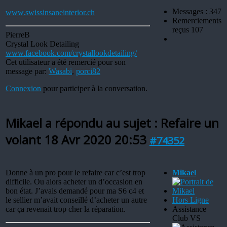
Messages : 347
www.swissinsaneinterior.ch
Remerciements
reçus 107
PierreB
Crystal Look Detailing
www.facebook.com/crystallookdetailing/
Cet utilisateur a été remercié pour son
message par:
Wasabi
,
porci82
Connexion
pour participer à la conversation.
Mikael a répondu au sujet : Refaire un
volant
18 Avr 2020 20:53
#74352
Donne à un pro pour le refaire car c’est trop
Mikael
difficile. Ou alors acheter un d’occasion en
bon état. J’avais demandé pour ma S6 c4 et
le sellier m’avait conseillé d’acheter un autre
Hors Ligne
car ça revenait trop cher la réparation.
Assistance
Club VS