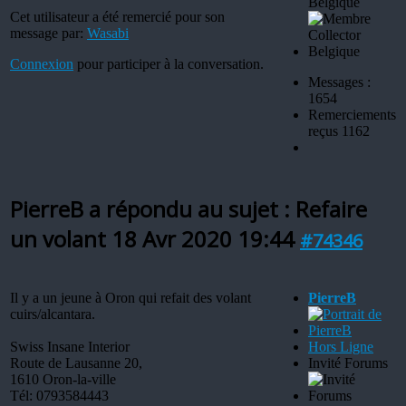
Belgique
Cet utilisateur a été remercié pour son
message par:
Wasabi
Connexion
pour participer à la conversation.
Messages :
1654
Remerciements
reçus 1162
PierreB a répondu au sujet : Refaire
un volant
18 Avr 2020 19:44
#74346
Il y a un jeune à Oron qui refait des volant
PierreB
cuirs/alcantara.
Swiss Insane Interior
Hors Ligne
Route de Lausanne 20,
Invité Forums
1610 Oron-la-ville
Tél: 0793584443