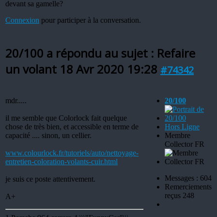
devant sa gamelle?
Connexion
pour participer à la conversation.
20/100 a répondu au sujet : Refaire
un volant
18 Avr 2020 19:28
#74342
mdr.....
20/100
il me semble que Colorlock fait quelque
chose de très bien, et accessible en terme de
Hors Ligne
capacité .... sinon, un cellier.
Membre
Collector FR
www.colourlock.fr/tutoriels/auto/nettoyage-
entretien-coloration-volants-cuir.html
Messages : 604
je suis ce poste attentivement.
Remerciements
reçus 248
A+