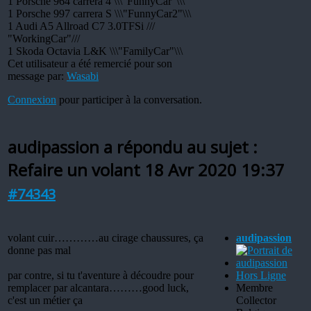
1 Porsche 964 carrera 4 \\\"FunnyCar"\\\
1 Porsche 997 carrera S \\\"FunnyCar2"\\\
1 Audi A5 Allroad C7 3.0TFSi ///
"WorkingCar"///
1 Skoda Octavia L&K \\\"FamilyCar"\\\
Cet utilisateur a été remercié pour son
message par:
Wasabi
Connexion
pour participer à la conversation.
audipassion a répondu au sujet :
Refaire un volant
18 Avr 2020 19:37
#74343
volant cuir…………au cirage chaussures, ça
audipassion
donne pas mal
par contre, si tu t'aventure à découdre pour
Hors Ligne
remplacer par alcantara………good luck,
Membre
c'est un métier ça
Collector