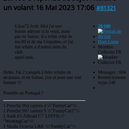
un volant
16 Mai 2023 17:06
#81321
Edou72 écrit: Moi j'ai une
20/100
bonne adresse si tu veux, mais
pas en Suisse, il a refait celui de
ma 80 et de ma Urquattro, et j'ai
Hors Ligne
fait refaire a d'autres amis du
Membre
club.
Collector FR
appel moi.
Hello. J'ai 2 canapés à faire refaire en
Messages : 604
alcantara, et en Suisse, j'en ai pour une vrai
Remerciements
fortune !!!
reçus 248
Possible au Portugal ?
1 Porsche 964 carrera 4 \\\"FunnyCar"\\\
1 Porsche 997 carrera S \\\"FunnyCar2"\\\
1 Audi A5 Allroad C7 3.0TFSi ///
"WorkingCar"///
1 Skoda Octavia L&K \\\"FamilyCar"\\\