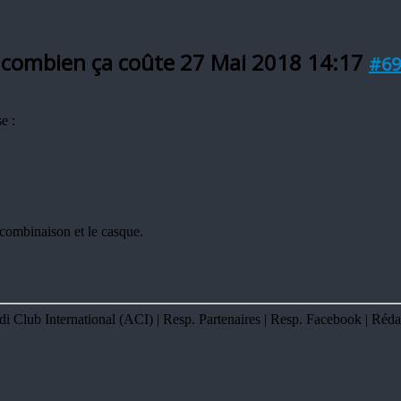
n, combien ça coûte
27 Mai 2018 14:17
#69
e :
a combinaison et le casque.
Club International (ACI) | Resp. Partenaires | Resp. Facebook | Réda