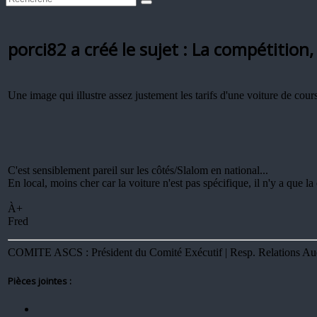
porci82 a créé le sujet : La compétitio
Une image qui illustre assez justement les tarifs d'une voiture de cours
C'est sensiblement pareil sur les côtés/Slalom en national...
En local, moins cher car la voiture n'est pas spécifique, il n'y a que l
À+
Fred
COMITE ASCS : Président du Comité Exécutif | Resp. Relations Audi 
Pièces jointes :