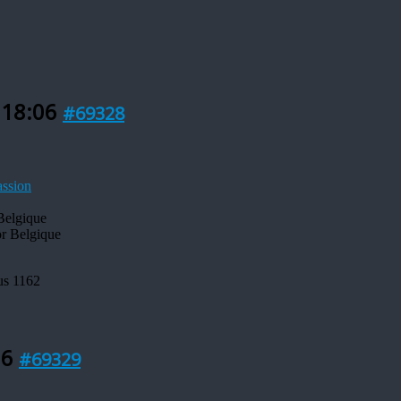
 18:06
#69328
Belgique
us 1162
16
#69329