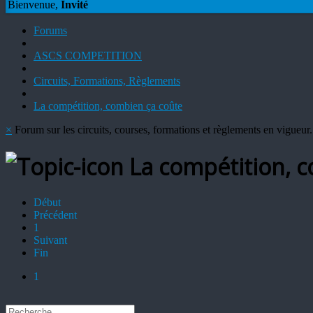
Bienvenue,
Invité
Forums
ASCS COMPETITION
Circuits, Formations, Règlements
La compétition, combien ça coûte
×
Forum sur les circuits, courses, formations et règlements en vigueur.
La compétition, c
Début
Précédent
1
Suivant
Fin
1