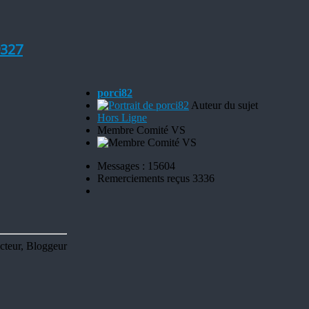
327
porci82
Auteur du sujet
Hors Ligne
Membre Comité VS
Messages : 15604
Remerciements reçus 3336
cteur, Bloggeur