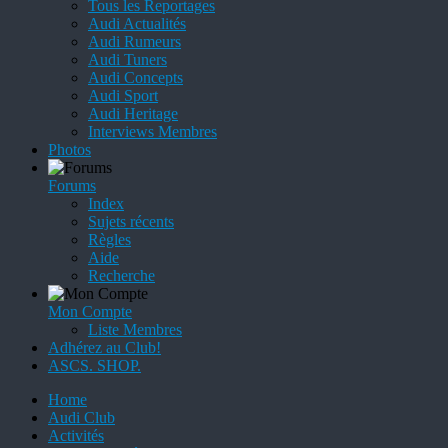
Tous les Reportages
Audi Actualités
Audi Rumeurs
Audi Tuners
Audi Concepts
Audi Sport
Audi Heritage
Interviews Membres
Photos
Forums
Index
Sujets récents
Règles
Aide
Recherche
Mon Compte
Liste Membres
Adhérez au Club!
ASCS. SHOP.
Home
Audi Club
Activités