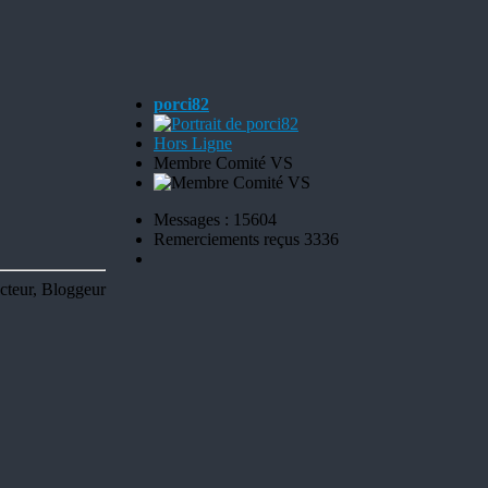
porci82
Hors Ligne
Membre Comité VS
Messages : 15604
Remerciements reçus 3336
cteur, Bloggeur