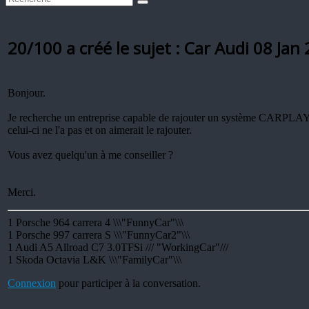
20/100 a créé le sujet : Car Audi
08 Jan
Bonjour.
Je recherche un entreprise capable de rajouter un système CARPLAY s
celui-ci ne l'a pas et on aimerait le rajouter.
Vous avez quelqu'un à me conseiller ?
Merci.
1 Porsche 964 carrera 4 \\\"FunnyCar"\\\
1 Porsche 997 carrera S \\\"FunnyCar2"\\\
1 Audi A5 Allroad C7 3.0TFSi /// "WorkingCar"///
1 Skoda Octavia L&K \\\"FamilyCar"\\\
Connexion
pour participer à la conversation.