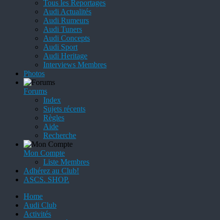
Tous les Reportages
Audi Actualités
Audi Rumeurs
Audi Tuners
Audi Concepts
Audi Sport
Audi Heritage
Interviews Membres
Photos
Forums
Index
Sujets récents
Règles
Aide
Recherche
Mon Compte
Liste Membres
Adhérez au Club!
ASCS. SHOP.
Home
Audi Club
Activités