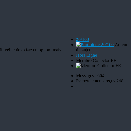
20/100
Auteur
t véhicule existe en option, mais
du sujet
Hors Ligne
Membre Collector FR
Messages : 604
Remerciements reçus 248