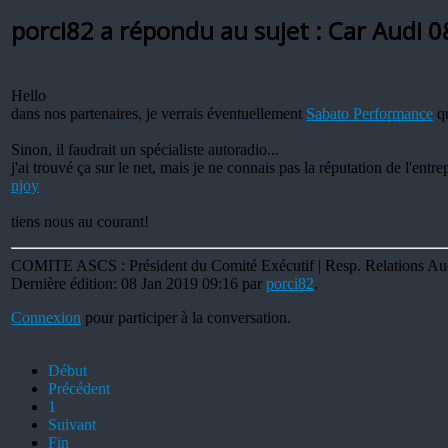
porci82 a répondu au sujet : Car Audi
0
Hello
dans nos partenaires, je verrais éventuellement
Sabato Performance
qu
Sinon, il faudrait un spécialiste autoradio...
j'ai trouvé ça sur le net, mais je ne connais pas la réputation de l'entr
njoy
tiens nous au courant!
COMITE ASCS : Président du Comité Exécutif | Resp. Relations Audi 
Dernière édition: 08 Jan 2019 09:16 par
porci82
.
Connexion
pour participer à la conversation.
Début
Précédent
1
Suivant
Fin