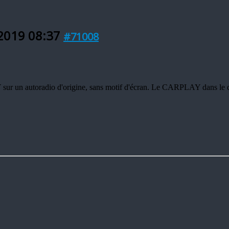
 2019 08:37
#71008
ur un autoradio d'origine, sans motif d'écran. Le CARPLAY dans le di