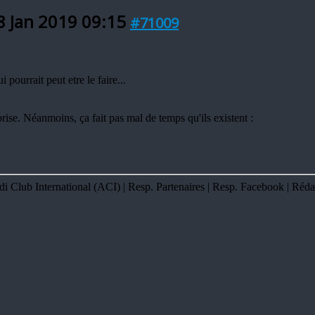
8 Jan 2019 09:15
#71009
i pourrait peut etre le faire...
eprise. Néanmoins, ça fait pas mal de temps qu'ils existent :
Club International (ACI) | Resp. Partenaires | Resp. Facebook | Réda