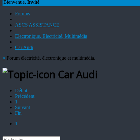
Bienvenue,
Invité
Forums
ASCS ASSISTANCE
Electronique, Electricité, Multimédia
Car Audi
×
Forum électricité, électronique et multimédia.
Car Audi
Début
Précédent
1
Suivant
Fin
1