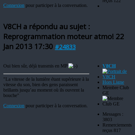
reçus 122
Connexion
pour participer à la conversation.
V8CH a répondu au sujet :
Reprogrammation moteur atmo!
22
Jan 2013 17:30
#24833
Oui bien sûr, déjà transmis en MP
V8CH
"La vitesse de la lumière étant supérieure à la
Hors Ligne
vitesse du son, bien des gens paraissent
Membre Club
brillants jusqu’au moment où ils ouvrent la
GE
bouche"
Connexion
pour participer à la conversation.
Messages :
3803
Remerciements
reçus 817