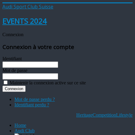
Audi Sport Club Suisse
EVENTS 2024
Connexion
Connexion à votre compte
Identifiant
Mot de passe
Maintenir la connexion active sur ce site
Mot de passe perdu ?
Identifiant perdu ?
Heritage
Competition
Lifestyle
Home
Audi Club