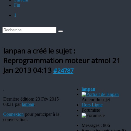
Fin
1
lanpan a créé le sujet :
Reprogrammation moteur atmo!
21
Jan 2013 04:13
#24787
.
lanpan
Dernière édition: 23 Fév 2015
Auteur du sujet
03:31 par
lanpan
.
Hors Ligne
Forumiste
Connexion
pour participer à la
conversation.
Messages : 806
Remerciements reçus 83