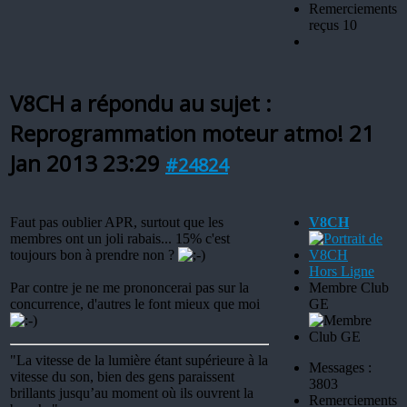
Remerciements
reçus 10
V8CH a répondu au sujet :
Reprogrammation moteur atmo!
21
Jan 2013 23:29
#24824
Faut pas oublier APR, surtout que les
V8CH
membres ont un joli rabais... 15% c'est
toujours bon à prendre non ?
Hors Ligne
Par contre je ne me prononcerai pas sur la
Membre Club
concurrence, d'autres le font mieux que moi
GE
"La vitesse de la lumière étant supérieure à la
Messages :
vitesse du son, bien des gens paraissent
3803
brillants jusqu’au moment où ils ouvrent la
Remerciements