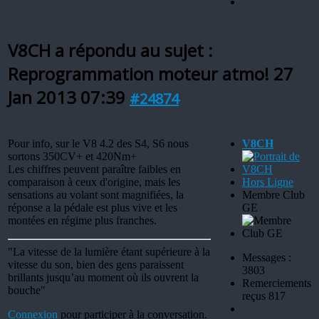
V8CH a répondu au sujet :
Reprogrammation moteur atmo!
27
Jan 2013 07:39
#24874
Pour info, sur le V8 4.2 des S4, S6 nous
V8CH
sortons 350CV+ et 420Nm+
Les chiffres peuvent paraître faibles en
comparaison à ceux d'origine, mais les
Hors Ligne
sensations au volant sont magnifiées, la
Membre Club
réponse a la pédale est plus vive et les
GE
montées en régime plus franches.
"La vitesse de la lumière étant supérieure à la
Messages :
vitesse du son, bien des gens paraissent
3803
brillants jusqu’au moment où ils ouvrent la
Remerciements
bouche"
reçus 817
Connexion
pour participer à la conversation.