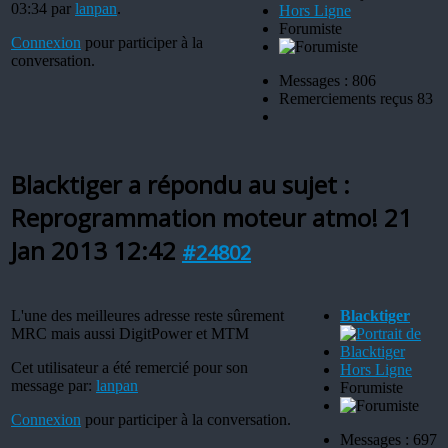
03:34 par
lanpan
.
Hors Ligne
Forumiste
Connexion
pour participer à la
conversation.
Messages : 806
Remerciements reçus 83
Blacktiger a répondu au sujet :
Reprogrammation moteur atmo!
21
Jan 2013 12:42
#24802
L'une des meilleures adresse reste sûrement
Blacktiger
MRC mais aussi DigitPower et MTM
Cet utilisateur a été remercié pour son
Hors Ligne
message par:
lanpan
Forumiste
Connexion
pour participer à la conversation.
Messages : 697