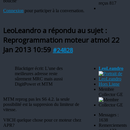
bouche"
reçus 817
Connexion
pour participer à la conversation.
LeoLeandro a répondu au sujet :
Reprogrammation moteur atmo!
22
Jan 2013 10:59
#24828
Blacktiger écrit: L'une des
LeoLeandro
meilleures adresse reste
sûrement MRC mais aussi
DigitPower et MTM
Hors Ligne
Membre
Collector GE
MTM reprog pas les S6 4.2. la seule
possibilité est la suppresion du limiteur de
vitesse.
Messages :
V8CH quelque chose pour ce moteur chez
1638
APR?
Remerciements