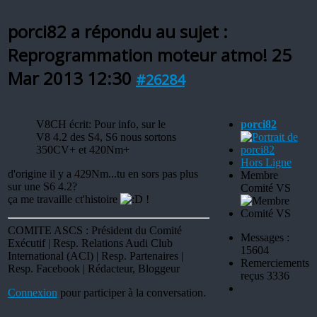
porci82 a répondu au sujet :
Reprogrammation moteur atmo!
25
Mar 2013 12:30
#26284
V8CH écrit: Pour info, sur le
porci82
V8 4.2 des S4, S6 nous sortons
350CV+ et 420Nm+
Hors Ligne
d'origine il y a 429Nm...tu en sors pas plus
Membre
sur une S6 4.2?
Comité VS
ça me travaille ct'histoire
!
COMITE ASCS : Président du Comité
Messages :
Exécutif | Resp. Relations Audi Club
15604
International (ACI) | Resp. Partenaires |
Remerciements
Resp. Facebook | Rédacteur, Bloggeur
reçus 3336
Connexion
pour participer à la conversation.