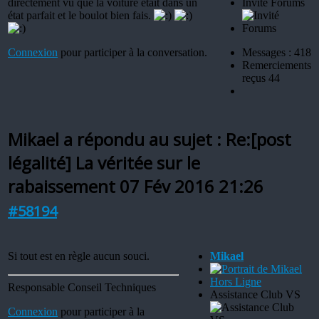
directement vu que la voiture était dans un
Invité Forums
état parfait et le boulot bien fais.
Connexion
pour participer à la conversation.
Messages : 418
Remerciements
reçus 44
Mikael a répondu au sujet : Re:[post
légalité] La véritée sur le
rabaissement
07 Fév 2016 21:26
#58194
Si tout est en règle aucun souci.
Mikael
Hors Ligne
Responsable Conseil Techniques
Assistance Club VS
Connexion
pour participer à la