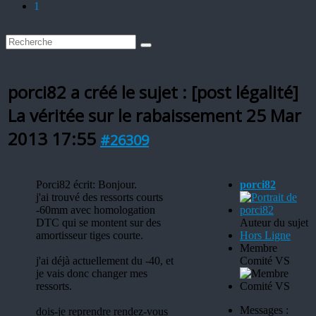
1
porci82 a créé le sujet : [post légalité]
La véritée sur le rabaissement
25 Mar
2013 17:55
#26309
Porci82 écrit: Bonjour.
porci82
j'ai trouvé des ressorts courts
-60mm avec homologation
DTC qui se montent sur des
Auteur du sujet
amortisseur tiges courte.
Hors Ligne
Membre
j'ai déjà actuellement du -40, et
Comité VS
je vais donc changer mes
ressorts.
Messages :
dois-je reprendre rendez-vous