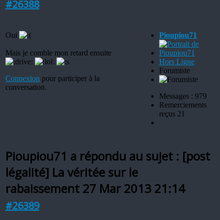
#26388
Oui
Pioupiou71
Mais je comble mon retard ensuite
Hors Ligne
Forumiste
Connexion
pour participer à la
conversation.
Messages : 979
Remerciements
reçus 21
Pioupiou71 a répondu au sujet : [post
légalité] La véritée sur le
rabaissement
27 Mar 2013 21:14
#26389