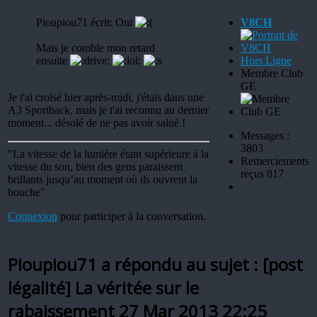
Pioupiou71 écrit: Oui
V8CH
Mais je comble mon retard
ensuite
Hors Ligne
Membre Club
GE
Je t'ai croisé hier après-midi, j'étais dans une
A3 Sportback, mais je t'ai reconnu au dernier
moment... désolé de ne pas avoir salué !
Messages :
3803
"La vitesse de la lumière étant supérieure à la
Remerciements
vitesse du son, bien des gens paraissent
reçus 817
brillants jusqu’au moment où ils ouvrent la
bouche"
Connexion
pour participer à la conversation.
Pioupiou71 a répondu au sujet : [post
légalité] La véritée sur le
rabaissement
27 Mar 2013 22:25