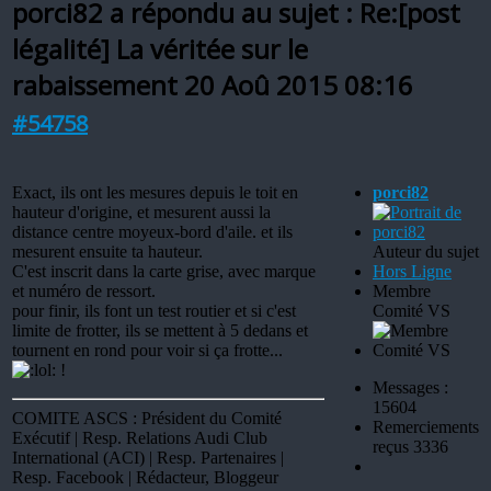
porci82 a répondu au sujet : Re:[post
légalité] La véritée sur le
rabaissement
20 Aoû 2015 08:16
#54758
Exact, ils ont les mesures depuis le toit en
porci82
hauteur d'origine, et mesurent aussi la
distance centre moyeux-bord d'aile. et ils
mesurent ensuite ta hauteur.
Auteur du sujet
C'est inscrit dans la carte grise, avec marque
Hors Ligne
et numéro de ressort.
Membre
pour finir, ils font un test routier et si c'est
Comité VS
limite de frotter, ils se mettent à 5 dedans et
tournent en rond pour voir si ça frotte...
!
Messages :
15604
COMITE ASCS : Président du Comité
Remerciements
Exécutif | Resp. Relations Audi Club
reçus 3336
International (ACI) | Resp. Partenaires |
Resp. Facebook | Rédacteur, Bloggeur