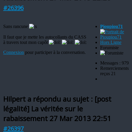
#26396
Sans rancune
Pioupiou71
Il faut que je mette les autocollants du CASS
à travers tout mon capôt
Hors Ligne
Forumiste
Connexion
pour participer à la conversation.
Messages : 979
Remerciements
reçus 21
Hilpert a répondu au sujet : [post
légalité] La véritée sur le
rabaissement
27 Mar 2013 22:51
#26397