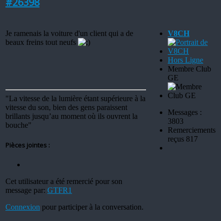
#26398
Je ramenais la voiture d'un client qui a de
V8CH
beaux freins tout neufs
Hors Ligne
Membre Club
GE
"La vitesse de la lumière étant supérieure à la
vitesse du son, bien des gens paraissent
Messages :
brillants jusqu’au moment où ils ouvrent la
3803
bouche"
Remerciements
reçus 817
Pièces jointes :
Cet utilisateur a été remercié pour son
message par:
GTFR1
Connexion
pour participer à la conversation.