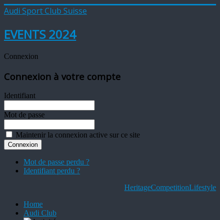
Audi Sport Club Suisse
EVENTS 2024
Connexion
Connexion à votre compte
Identifiant
Mot de passe
Maintenir la connexion active sur ce site
Mot de passe perdu ?
Identifiant perdu ?
Heritage
Competition
Lifestyle
Home
Audi Club