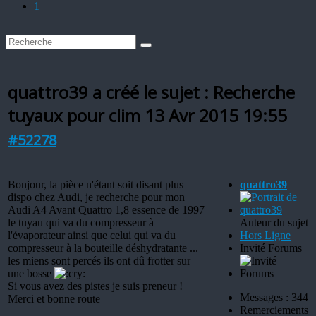
1
quattro39 a créé le sujet : Recherche
tuyaux pour clim
13 Avr 2015 19:55
#52278
Bonjour, la pièce n'étant soit disant plus
quattro39
dispo chez Audi, je recherche pour mon
Audi A4 Avant Quattro 1,8 essence de 1997
le tuyau qui va du compresseur à
Auteur du sujet
l'évaporateur ainsi que celui qui va du
Hors Ligne
compresseur à la bouteille déshydratante ...
Invité Forums
les miens sont percés ils ont dû frotter sur
une bosse
Si vous avez des pistes je suis preneur !
Messages : 344
Merci et bonne route
Remerciements