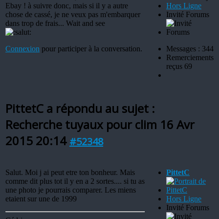
Ebay ! à suivre donc, mais si il y a autre
Hors Ligne
chose de cassé, je ne veux pas m'embarquer
Invité Forums
dans trop de frais... Wait and see
Connexion
pour participer à la conversation.
Messages : 344
Remerciements
reçus 69
PittetC a répondu au sujet :
Recherche tuyaux pour clim
16 Avr
2015 20:14
#52348
Salut. Moi j ai peut etre ton bonheur. Mais
PittetC
comme dit plus tot il y en a 2 sortes.... si tu as
une photo je pourrais comparer. Les miens
etaient sur une de 1999
Hors Ligne
Invité Forums