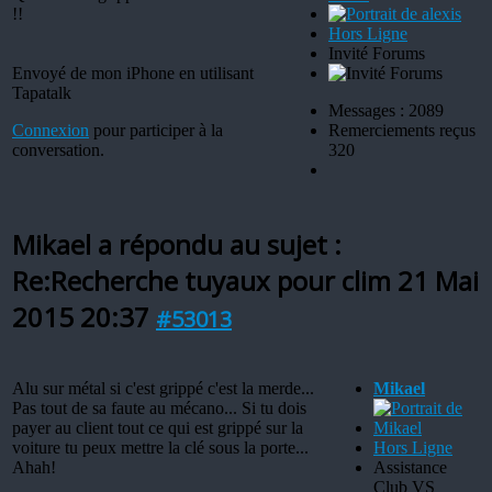
!!
Hors Ligne
Invité Forums
Envoyé de mon iPhone en utilisant
Tapatalk
Messages : 2089
Connexion
pour participer à la
Remerciements reçus
conversation.
320
Mikael a répondu au sujet :
Re:Recherche tuyaux pour clim
21 Mai
2015 20:37
#53013
Alu sur métal si c'est grippé c'est la merde...
Mikael
Pas tout de sa faute au mécano... Si tu dois
payer au client tout ce qui est grippé sur la
voiture tu peux mettre la clé sous la porte...
Hors Ligne
Ahah!
Assistance
Club VS