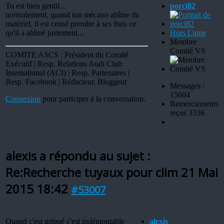
Tu est bien gentil...
porci82
normalement, quand ton mécano abîme du
matériel, il est censé prendre à ses frais ce
qu'il a abîmé justement...
Hors Ligne
Membre
Comité VS
COMITE ASCS : Président du Comité
Exécutif | Resp. Relations Audi Club
International (ACI) | Resp. Partenaires |
Resp. Facebook | Rédacteur, Bloggeur
Messages :
15604
Connexion
pour participer à la conversation.
Remerciements
reçus 3336
alexis a répondu au sujet :
Re:Recherche tuyaux pour clim
21 Mai
2015 18:42
#53007
Quand c'est grippé c'est indémontable
alexis