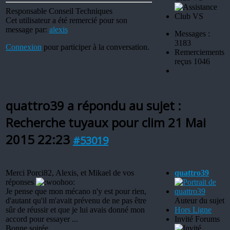
Responsable Conseil Techniques
Cet utilisateur a été remercié pour son
message par:
alexis
Messages :
3183
Connexion
pour participer à la conversation.
Remerciements
reçus 1046
quattro39 a répondu au sujet :
Recherche tuyaux pour clim
21 Mai
2015 22:23
#53019
Merci Porci82, Alexis, et Mikael de vos
quattro39
réponses
Je pense que mon mécano n'y est pour rien,
d'autant qu'il m'avait prévenu de ne pas être
Auteur du sujet
sûr de réussir et que je lui avais donné mon
Hors Ligne
accord pour essayer ...
Invité Forums
Bonne soirée