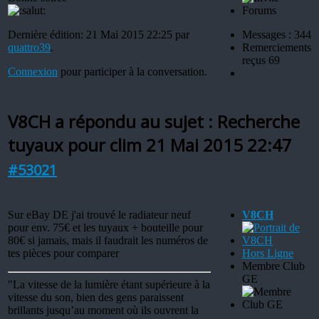
Dernière édition: 21 Mai 2015 22:25 par
Messages : 344
quattro39
.
Remerciements
reçus 69
Connexion
pour participer à la conversation.
V8CH a répondu au sujet : Recherche
tuyaux pour clim
21 Mai 2015 22:47
#53021
Sur eBay DE j'ai trouvé le radiateur neuf
V8CH
pour env. 75€ et les tuyaux + bouteille pour
80€ si jamais, mais il faudrait les numéros de
tes pièces pour comparer
Hors Ligne
Membre Club
GE
"La vitesse de la lumière étant supérieure à la
vitesse du son, bien des gens paraissent
brillants jusqu’au moment où ils ouvrent la