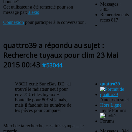
bouche"
Messages :
Cet utilisateur a été remercié pour son
3803
message par:
alexis
Remerciements
reçus 817
Connexion
pour participer à la conversation.
quattro39 a répondu au sujet :
Recherche tuyaux pour clim
23 Mai
2015 00:43
#53044
V8CH écrit: Sur eBay DE j'ai
quattro39
trouvé le radiateur neuf pour
env. 75€ et les tuyaux +
bouteille pour 80€ si jamais,
Auteur du sujet
mais il faudrait les numéros de
Hors Ligne
tes pièces pour comparer
Invité Forums
Merci de ta recherche, c'est très sympa.... je
regarde.
Messages : 344