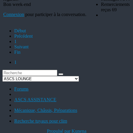
Bon week-end
Remerciements
reçus 69
Connexion
pour participer à la conversation.
Début
Précédent
1
Suivant
Fin
1
Forums
ASCS ASSISTANCE
Mécanique, Châssis, Préparations
Recherche tuyaux pour clim
Propulsé par
Kunena