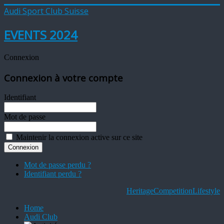
Audi Sport Club Suisse
EVENTS 2024
Connexion
Connexion à votre compte
Identifiant
Mot de passe
Maintenir la connexion active sur ce site
Mot de passe perdu ?
Identifiant perdu ?
Heritage
Competition
Lifestyle
Home
Audi Club