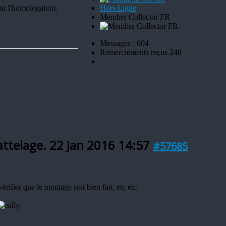
our l'homologation.
Hors Ligne
Membre Collector FR
Messages : 604
Remerciements reçus 248
attelage.
22 Jan 2016 14:57
#57685
vérifier que le montage soit bien fait, etc etc.