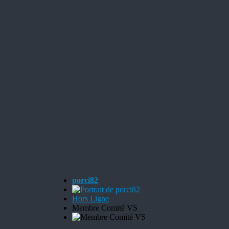
porci82
Hors Ligne
Membre Comité VS