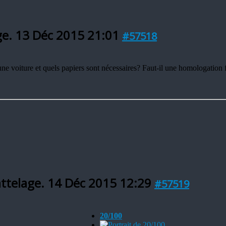
ge.
13 Déc 2015 21:01
#57518
ne voiture et quels papiers sont nécessaires? Faut-il une homologation f
attelage.
14 Déc 2015 12:29
#57519
20/100