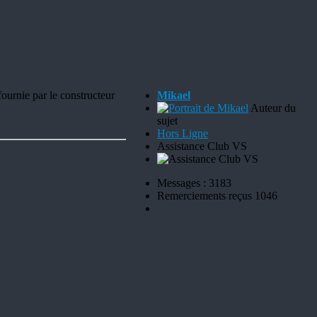
ournie par le constructeur
Mikael
Auteur du
sujet
Hors Ligne
Assistance Club VS
Messages : 3183
Remerciements reçus 1046