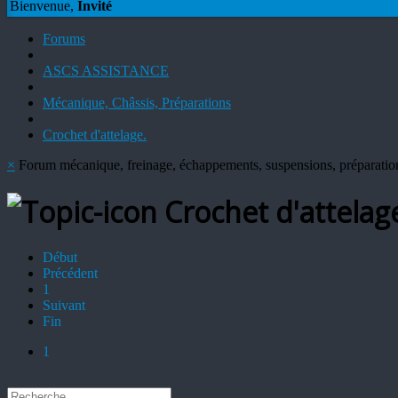
Bienvenue,
Invité
Forums
ASCS ASSISTANCE
Mécanique, Châssis, Préparations
Crochet d'attelage.
×
Forum mécanique, freinage, échappements, suspensions, préparatio
Crochet d'attelag
Début
Précédent
1
Suivant
Fin
1