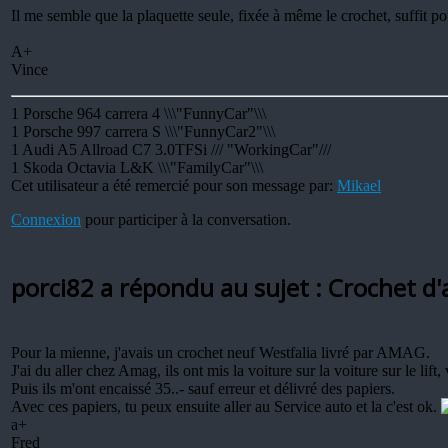
Il me semble que la plaquette seule, fixée à même le crochet, suffit p
A+
Vince
1 Porsche 964 carrera 4 \\\"FunnyCar"\\\
1 Porsche 997 carrera S \\\"FunnyCar2"\\\
1 Audi A5 Allroad C7 3.0TFSi /// "WorkingCar"///
1 Skoda Octavia L&K \\\"FamilyCar"\\\
Cet utilisateur a été remercié pour son message par:
Mikael
Connexion
pour participer à la conversation.
porci82 a répondu au sujet : Crochet d'
Pour la mienne, j'avais un crochet neuf Westfalia livré par AMAG.
J'ai du aller chez Amag, ils ont mis la voiture sur la voiture sur le lift, 
Puis ils m'ont encaissé 35..- sauf erreur et délivré des papiers.
Avec ces papiers, tu peux ensuite aller au Service auto et la c'est ok.
a+
Fred