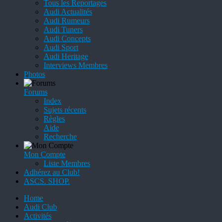
Tous les Reportages
Audi Actualités
Audi Rumeurs
Audi Tuners
Audi Concepts
Audi Sport
Audi Heritage
Interviews Membres
Photos
Forums
Index
Sujets récents
Règles
Aide
Recherche
Mon Compte
Liste Membres
Adhérez au Club!
ASCS. SHOP.
Home
Audi Club
Activités