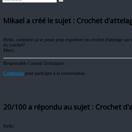
Mikael a créé le sujet : Crochet d'attela
Hello, comment ça se passe pour expertiser un crochet d'attelage sur u
du crochet?
Merci
Responsable Conseil Techniques
Connexion
pour participer à la conversation.
20/100 a répondu au sujet : Crochet d'
Hello.