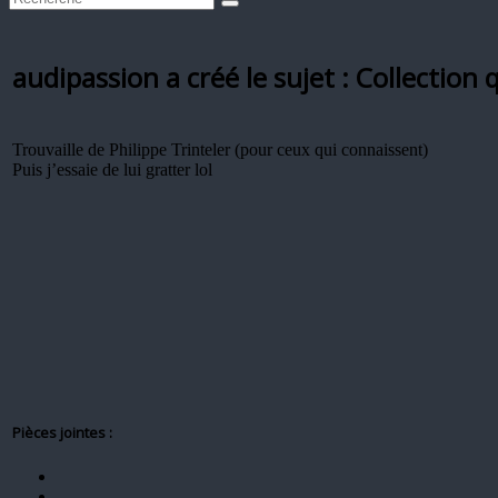
audipassion a créé le sujet : Collection
Trouvaille de Philippe Trinteler (pour ceux qui connaissent)
Puis j’essaie de lui gratter lol
Pièces jointes :