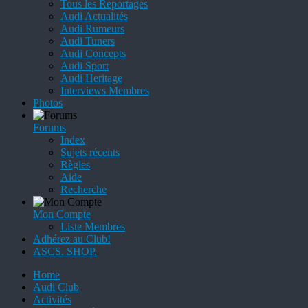
Tous les Reportages
Audi Actualités
Audi Rumeurs
Audi Tuners
Audi Concepts
Audi Sport
Audi Heritage
Interviews Membres
Photos
Forums
Index
Sujets récents
Règles
Aide
Recherche
Mon Compte
Liste Membres
Adhérez au Club!
ASCS. SHOP.
Home
Audi Club
Activités