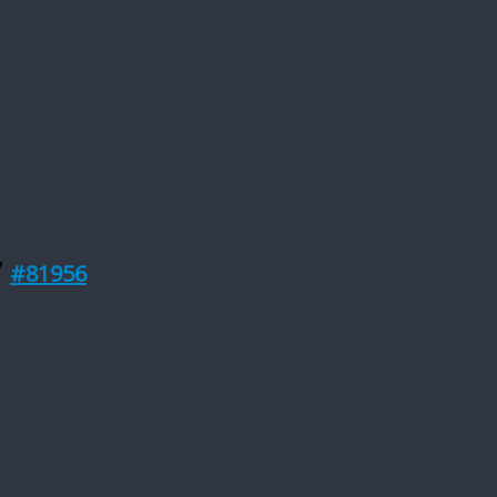
7
#81956