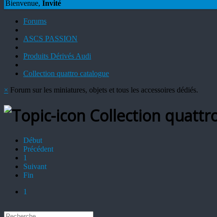
Bienvenue,
Invité
Forums
ASCS PASSION
Produits Dérivés Audi
Collection quattro catalogue
×
Forum sur les miniatures, objets et tous les accessoires dédiés.
Collection quattr
Début
Précédent
1
Suivant
Fin
1