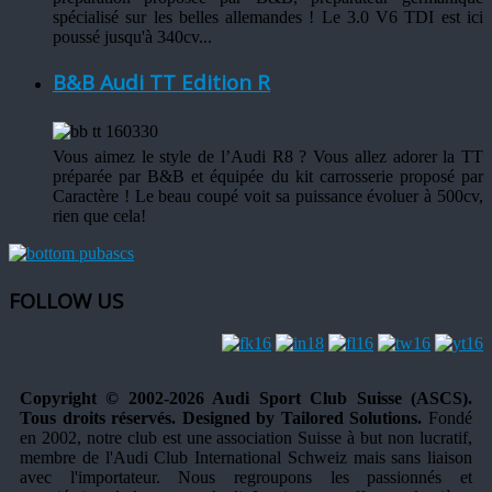
spécialisé sur les belles allemandes ! Le 3.0 V6 TDI est ici
poussé jusqu'à 340cv...
B&B Audi TT Edition R
Vous aimez le style de l’Audi R8 ? Vous allez adorer la TT
préparée par B&B et équipée du kit carrosserie proposé par
Caractère ! Le beau coupé voit sa puissance évoluer à 500cv,
rien que cela!
FOLLOW US
Copyright © 2002-2026 Audi Sport Club Suisse (ASCS).
Tous droits réservés. Designed by Tailored Solutions.
Fondé
en 2002, notre club est une association Suisse à but non lucratif,
membre de l'Audi Club International Schweiz mais sans liaison
avec l'importateur. Nous regroupons les passionnés et