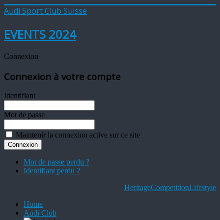
Audi Sport Club Suisse
EVENTS 2024
Connexion
Connexion à votre compte
Identifiant
Mot de passe
Maintenir la connexion active sur ce site
Mot de passe perdu ?
Identifiant perdu ?
Heritage
Competition
Lifestyle
Home
Audi Club