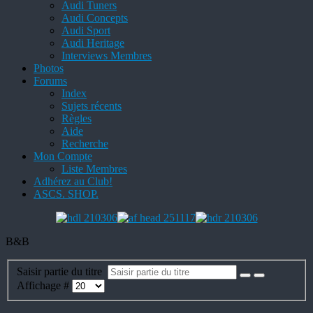
Audi Tuners
Audi Concepts
Audi Sport
Audi Heritage
Interviews Membres
Photos
Forums
Index
Sujets récents
Règles
Aide
Recherche
Mon Compte
Liste Membres
Adhérez au Club!
ASCS. SHOP.
B&B
Saisir partie du titre
Affichage #