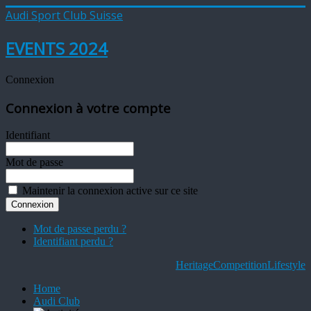
Audi Sport Club Suisse
EVENTS 2024
Connexion
Connexion à votre compte
Identifiant
Mot de passe
Maintenir la connexion active sur ce site
Mot de passe perdu ?
Identifiant perdu ?
Heritage
Competition
Lifestyle
Home
Audi Club