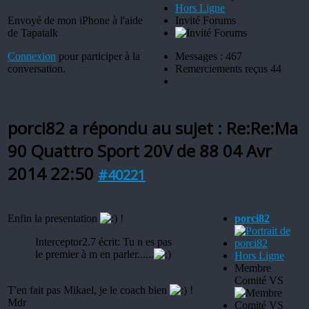
Hors Ligne
Envoyé de mon iPhone à l'aide
Invité Forums
de Tapatalk
Connexion
pour participer à la
Messages : 467
conversation.
Remerciements reçus 44
porci82 a répondu au sujet : Re:Re:Ma
90 Quattro Sport 20V de 88
04 Avr
2014 22:50
#40221
Enfin la presentation
!
porci82
Interceptor2.7 écrit: Tu n es pas
le premier à m en parler......
Hors Ligne
Membre
Comité VS
T'en fait pas Mikael, je le coach bien
!
Mdr