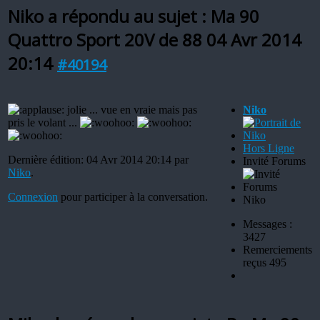
Niko a répondu au sujet : Ma 90
Quattro Sport 20V de 88
04 Avr 2014
20:14
#40194
jolie ... vue en vraie mais pas
Niko
pris le volant ...
Hors Ligne
Dernière édition: 04 Avr 2014 20:14 par
Invité Forums
Niko
.
Connexion
pour participer à la conversation.
Niko
Messages :
3427
Remerciements
reçus 495