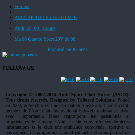
Forums
ASCS MODELES HERITAGE
Audi 80 - 90 - Coupe
Ma 90 Quattro Sport 20V de 88
Propulsé par
Kunena
FOLLOW US
Copyright © 2002-2026 Audi Sport Club Suisse (ASCS).
Tous droits réservés. Designed by Tailored Solutions.
Fondé
en 2002, notre club est une association Suisse à but non lucratif,
membre de l'Audi Club International Schweiz mais sans liaison
avec l'importateur. Nous regroupons les passionnés et
propriétaires de la marque Audi. Le site vous offre ses dernières
informations et le club une ambiance conviviale, sportive et
passionnée. Le programme annuel est riche et vous permet de