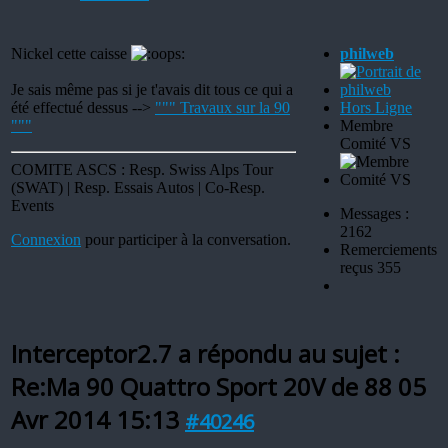
Nickel cette caisse
philweb
Je sais même pas si je t'avais dit tous ce qui a
été effectué dessus -->
""" Travaux sur la 90
Hors Ligne
"""
Membre
Comité VS
COMITE ASCS : Resp. Swiss Alps Tour
(SWAT) | Resp. Essais Autos | Co-Resp.
Events
Messages :
2162
Connexion
pour participer à la conversation.
Remerciements
reçus 355
Interceptor2.7 a répondu au sujet :
Re:Ma 90 Quattro Sport 20V de 88
05
Avr 2014 15:13
#40246