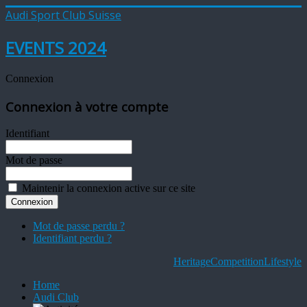
Audi Sport Club Suisse
EVENTS 2024
Connexion
Connexion à votre compte
Identifiant
Mot de passe
Maintenir la connexion active sur ce site
Mot de passe perdu ?
Identifiant perdu ?
Heritage
Competition
Lifestyle
Home
Audi Club