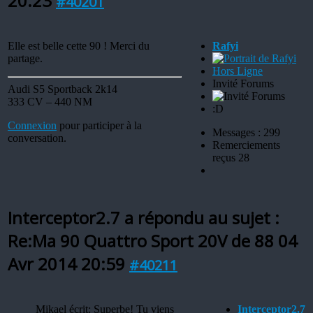
20:23
#40201
Elle est belle cette 90 ! Merci du
Rafyi
partage.
Hors Ligne
Invité Forums
Audi S5 Sportback 2k14
333 CV – 440 NM
:D
Connexion
pour participer à la
Messages : 299
conversation.
Remerciements
reçus 28
Interceptor2.7 a répondu au sujet :
Re:Ma 90 Quattro Sport 20V de 88
04
Avr 2014 20:59
#40211
Mikael écrit: Superbe! Tu viens
Interceptor2.7