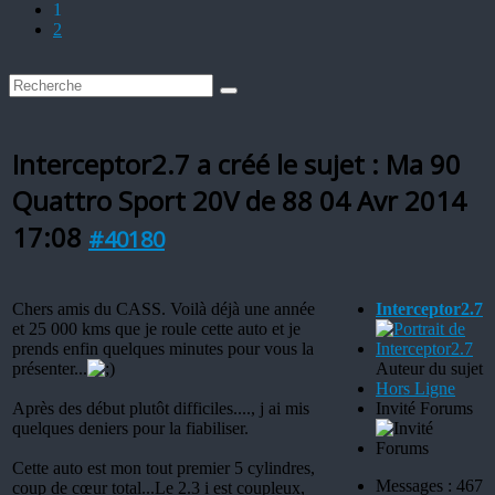
1
2
Interceptor2.7 a créé le sujet : Ma 90
Quattro Sport 20V de 88
04 Avr 2014
17:08
#40180
Chers amis du CASS. Voilà déjà une année
Interceptor2.7
et 25 000 kms que je roule cette auto et je
prends enfin quelques minutes pour vous la
présenter...
Auteur du sujet
Hors Ligne
Après des début plutôt difficiles...., j ai mis
Invité Forums
quelques deniers pour la fiabiliser.
Cette auto est mon tout premier 5 cylindres,
Messages : 467
coup de cœur total...Le 2.3 i est coupleux,