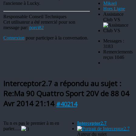
l'ancienne à Lucky.
Hors Ligne
Assistance
Responsable Conseil Techniques
Club VS
Cet utilisateur a été remercié pour son
message par:
porci82
Connexion
pour participer à la conversation.
Messages :
3183
Remerciements
reçus 1046
Interceptor2.7 a répondu au sujet :
Re:Ma 90 Quattro Sport 20V de 88
04
Avr 2014 21:14
#40214
Tu n es pas le premier à m en
Interceptor2.7
parler......
Auteur du sujet