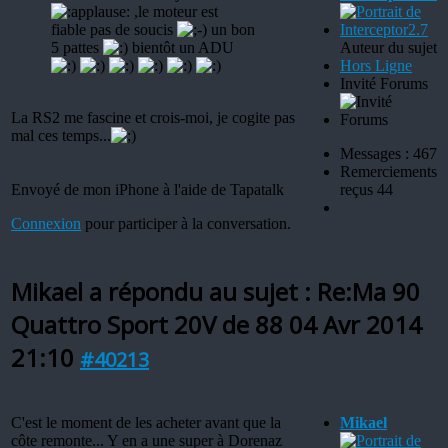
,le moteur est
fiable pas de soucis
un bon
5 pattes
bientôt un ADU
Auteur du sujet
Hors Ligne
Invité Forums
La RS2 me fascine et crois-moi, je cogite pas
mal ces temps...
Messages : 467
Remerciements
Envoyé de mon iPhone à l'aide de Tapatalk
reçus 44
Connexion
pour participer à la conversation.
Mikael a répondu au sujet : Re:Ma 90
Quattro Sport 20V de 88
04 Avr 2014
21:10
#40213
C'est le moment de les acheter avant que la
Mikael
côte remonte... Y en a une super à Dorenaz