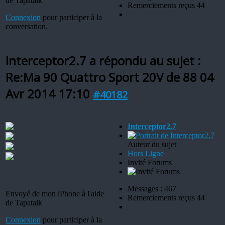
de Tapatalk
Remerciements reçus 44
Connexion
pour participer à la
conversation.
Interceptor2.7 a répondu au sujet :
Re:Ma 90 Quattro Sport 20V de 88
04
Avr 2014 17:10
#40182
Interceptor2.7
Auteur du sujet
Hors Ligne
Invité Forums
Messages : 467
Envoyé de mon iPhone à l'aide
Remerciements reçus 44
de Tapatalk
Connexion
pour participer à la