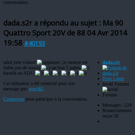
conversation.
dada.s2r a répondu au sujet : Ma 90
Quattro Sport 20V de 88
04 Avr 2014
19:58
#40193
salut jolie voiture
,le moteur est
dada.s2r
fiable pas de soucis
un bon 5 pattes
bientôt un ADU
Hors Ligne
Cet utilisateur a été remercié pour son
Invité Forums
message par:
porci82
Connexion
pour participer à la conversation.
Messages : 229
Remerciements
reçus 50