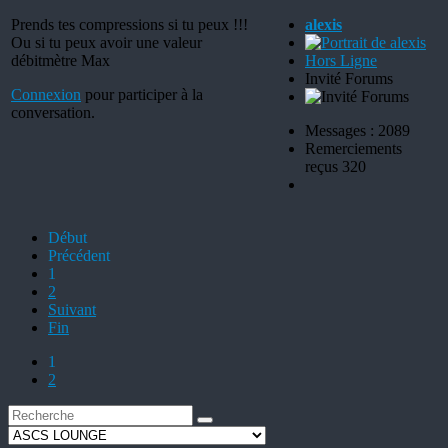
Prends tes compressions si tu peux !!!
alexis
Ou si tu peux avoir une valeur
débitmètre Max
Hors Ligne
Invité Forums
Connexion
pour participer à la
conversation.
Messages : 2089
Remerciements
reçus 320
Début
Précédent
1
2
Suivant
Fin
1
2