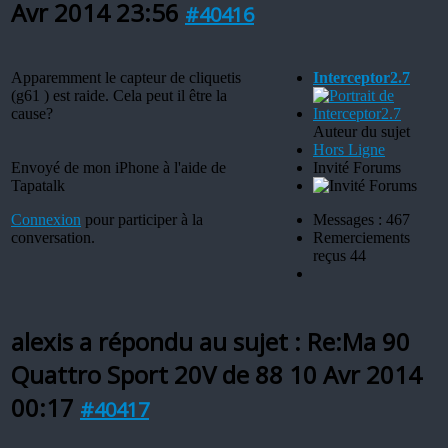
Avr 2014 23:56
#40416
Apparemment le capteur de cliquetis
Interceptor2.7
(g61 ) est raide. Cela peut il être la
cause?
Auteur du sujet
Hors Ligne
Envoyé de mon iPhone à l'aide de
Invité Forums
Tapatalk
Connexion
pour participer à la
Messages : 467
conversation.
Remerciements
reçus 44
alexis a répondu au sujet : Re:Ma 90
Quattro Sport 20V de 88
10 Avr 2014
00:17
#40417