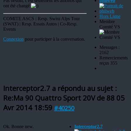
Pas besoin, c'est seulement les amortos qui
philweb
ont été changé
Hors Ligne
COMITE ASCS : Resp. Swiss Alps Tour
Membre
(SWAT) | Resp. Essais Autos | Co-Resp.
Comité VS
Events
Connexion
pour participer à la conversation.
Messages :
2162
Remerciements
reçus 355
Interceptor2.7 a répondu au sujet :
Re:Ma 90 Quattro Sport 20V de 88
05
Avr 2014 18:59
#40250
Ok. Bonne new.
Interceptor2.7