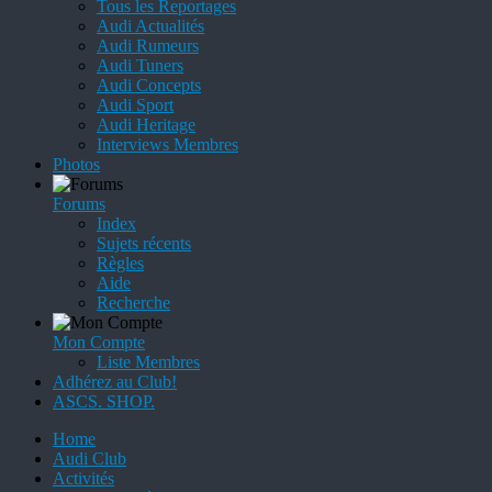
Tous les Reportages
Audi Actualités
Audi Rumeurs
Audi Tuners
Audi Concepts
Audi Sport
Audi Heritage
Interviews Membres
Photos
Forums
Index
Sujets récents
Règles
Aide
Recherche
Mon Compte
Liste Membres
Adhérez au Club!
ASCS. SHOP.
Home
Audi Club
Activités