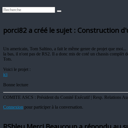
porci82 a créé le sujet : Construction d
Un americain, Tom Saltino, a fait le même genre de projet que moi...
la bas, il n'ont pas de RS2. Il a donc mis de coté un chassis complèt de
Tots.
Voici le projet :
ici
Bonne lecture
COMITE ASCS : Président du Comité Exécutif | Resp. Relations Audi 
Connexion
pour participer à la conversation.
RSbleu Merci Beaucoup a répondu au su