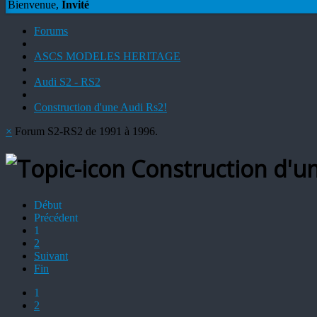
Bienvenue,
Invité
Forums
ASCS MODELES HERITAGE
Audi S2 - RS2
Construction d'une Audi Rs2!
×
Forum S2-RS2 de 1991 à 1996.
Construction d'un
Début
Précédent
1
2
Suivant
Fin
1
2