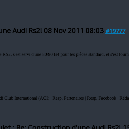
'une Audi Rs2!
08 Nov 2011 08:03
#19777
 RS2, s'est servi d'une 80/90 B4 pour les pièces standard, et s'est fourni
Club International (ACI) | Resp. Partenaires | Resp. Facebook | Réda
jet : Re: Construction d'une Audi Rs2!
1