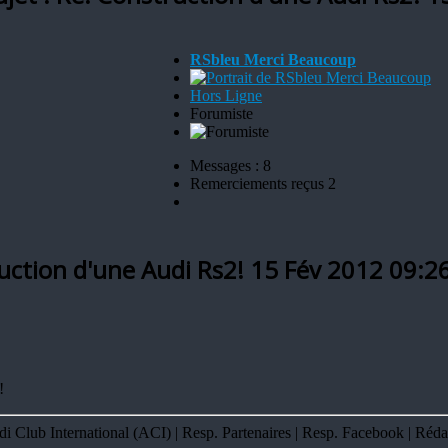
RSbleu Merci Beaucoup
Hors Ligne
Forumiste
Messages : 8
Remerciements reçus 2
ruction d'une Audi Rs2!
15 Fév 2012 09:2
!
Club International (ACI) | Resp. Partenaires | Resp. Facebook | Réda