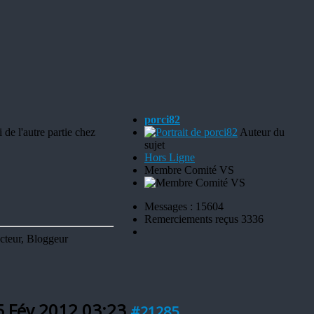
porci82
 de l'autre partie chez
Auteur du
sujet
Hors Ligne
Membre Comité VS
Messages : 15604
Remerciements reçus 3336
cteur, Bloggeur
5 Fév 2012 03:23
#21285