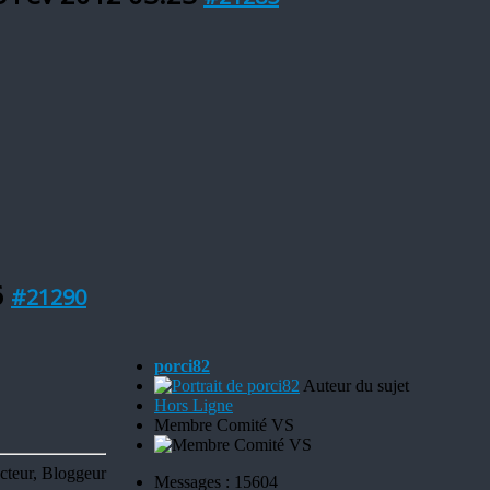
6
#21290
porci82
Auteur du sujet
Hors Ligne
Membre Comité VS
cteur, Bloggeur
Messages : 15604