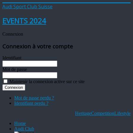
Audi Sport Club Suisse
EVENTS 2024
Connexion
Connexion à votre compte
Identifiant
Mot de passe
Maintenir la connexion active sur ce site
Mot de passe perdu ?
Identifiant perdu ?
Heritage
Competition
Lifestyle
Home
Audi Club