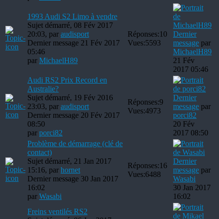
1993 Audi S2 Limo à vendre
Sujet démarré, 08 Fév 2017
20:03, par
audisport
Réponses:
10
Dernier
Dernier message 21 Fév 2017
Vues:
5593
message
par
05:46
MichaelH89
par
MichaelH89
21 Fév
2017 05:46
Audi RS2 Prix Record en
Australie?
Sujet démarré, 19 Fév 2016
Dernier
Réponses:
9
23:03, par
audisport
message
par
Vues:
4973
Dernier message 20 Fév 2017
porci82
08:50
20 Fév
par
porci82
2017 08:50
Problème de démarrage (clé de
contact)
Sujet démarré, 21 Jan 2017
Dernier
Réponses:
16
15:16, par
hornet
message
par
Vues:
6488
Dernier message 30 Jan 2017
Wasabi
16:02
30 Jan 2017
par
Wasabi
16:02
Freins ventilés RS2