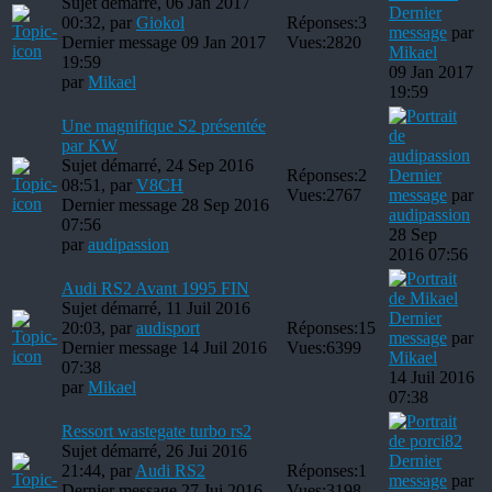
Sujet démarré, 06 Jan 2017
Dernier
00:32, par
Giokol
Réponses:
3
message
par
Dernier message 09 Jan 2017
Vues:
2820
Mikael
19:59
09 Jan 2017
par
Mikael
19:59
Une magnifique S2 présentée
par KW
Sujet démarré, 24 Sep 2016
Réponses:
2
Dernier
08:51, par
V8CH
Vues:
2767
message
par
Dernier message 28 Sep 2016
audipassion
07:56
28 Sep
par
audipassion
2016 07:56
Audi RS2 Avant 1995 FIN
Sujet démarré, 11 Juil 2016
Dernier
20:03, par
audisport
Réponses:
15
message
par
Dernier message 14 Juil 2016
Vues:
6399
Mikael
07:38
14 Juil 2016
par
Mikael
07:38
Ressort wastegate turbo rs2
Sujet démarré, 26 Jui 2016
Dernier
21:44, par
Audi RS2
Réponses:
1
message
par
Dernier message 27 Jui 2016
Vues:
3198