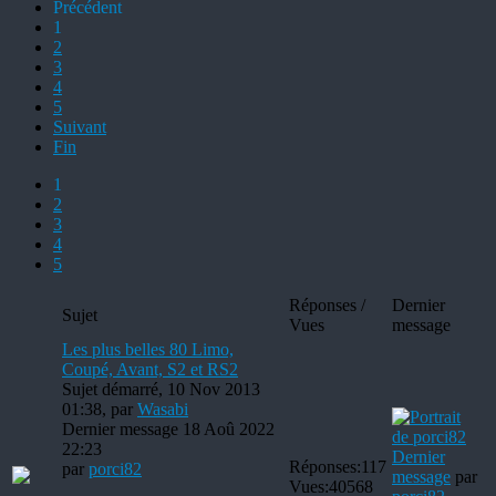
Précédent
1
2
3
4
5
Suivant
Fin
1
2
3
4
5
Réponses /
Dernier
Sujet
Vues
message
Les plus belles 80 Limo,
Coupé, Avant, S2 et RS2
Sujet démarré, 10 Nov 2013
01:38, par
Wasabi
Dernier message 18 Aoû 2022
22:23
Dernier
Réponses:
117
par
porci82
message
par
Vues:
40568