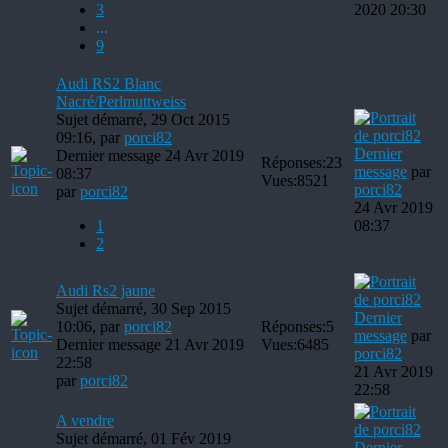
3
2020 20:30
...
9
Audi RS2 Blanc
Nacré/Perlmuttweiss
Sujet démarré, 29 Oct 2015
09:16, par
porci82
Dernier
Dernier message 24 Avr 2019
Réponses:
23
message
par
08:37
Vues:
8521
porci82
par
porci82
24 Avr 2019
1
08:37
2
Audi Rs2 jaune
Sujet démarré, 30 Sep 2015
Dernier
10:06, par
porci82
Réponses:
5
message
par
Dernier message 21 Avr 2019
Vues:
6485
porci82
22:58
21 Avr 2019
par
porci82
22:58
A vendre
Sujet démarré, 01 Fév 2019
Dernier