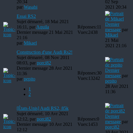
20:34
02 Sep
par
Wasabi
2021 20:34
Essai RS2
Sujet démarré, 18 Mai 2021
Dernier
16:11, par
Aquila
Réponses:
11
message
par
Dernier message 21 Mai 2021
Vues:
2438
Mikael
21:16
21 Mai
par
Mikael
2021 21:16
Construction d'une Audi Rs2!
Sujet démarré, 08 Nov 2011
08:03, par
porci82
Dernier message 28 Avr 2021
Dernier
Réponses:
30
11:36
message
par
Vues:
13242
par
pepito
pepito
28 Avr 2021
1
11:36
2
[États-Unis] Audi RS2, 85k
Sujet démarré, 10 Avr 2021
Dernier
12:12, par
porci82
Réponses:
0
message
par
Dernier message 10 Avr 2021
Vues:
1453
porci82
12:12
10 Avr 2021