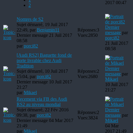
2017 00:47
2
Nomres de S2
Sujet démarré, 19 Juil 2017
Dernier
22:49, par
Benjamin11
Réponses:
3
message
par
Dernier message 21 Juil 2017
Vues:
2850
porci82
08:58
21 Juil 2017
par
porci82
08:58
[Audi RS2] Baguette fond de
porte livrable chez Audi
Tradition
Dernier
Sujet démarré, 10 Juil 2017
Réponses:
2
message
par
15:04, par
porci82
Vues:
2680
Mikael
Dernier message 10 Juil 2017
10 Juil 2017
21:27
21:27
par
Mikael
Recement via FB des Audi
RS2 au niveau mondial
Sujet démarré, 22 Fév 2016
Dernier
Réponses:
2
09:38, par
porci82
message
par
Vues:
3824
Dernier message 04 Mar 2017
Mikael
21:49
04 Mar
par
Mikael
2017 21:49