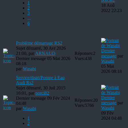
porci82
1
18 Aoû
2
2022 22:23
3
...
6
Problème démarrage RS2
Sujet démarré, 30 Avr 2026
Dernier
21:00, par
ARNAUD
Réponses:
2
message
par
Dernier message 05 Mai 2026
Vues:
438
Wasabi
08:18
05 Mai
par
Wasabi
2026 08:18
Service/distri/Pompe à Eau
Audi Rs2
Sujet démarré, 30 Juil 2015
16:01, par
porci82
Dernier
Dernier message 09 Fév 2024
Réponses:
20
message
par
04:48
Vues:
5766
Wasabi
par
Wasabi
09 Fév
1
2024 04:48
2