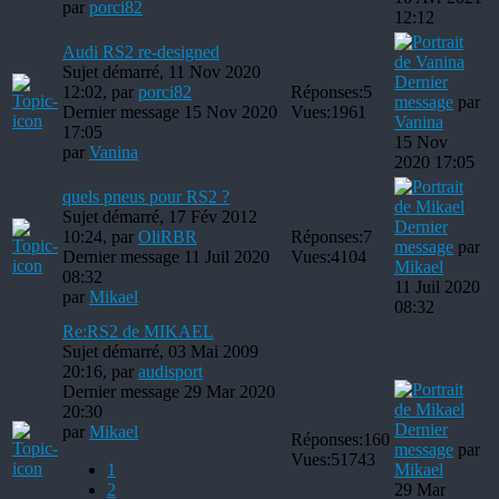
par
porci82
12:12
Audi RS2 re-designed
Sujet démarré, 11 Nov 2020
Dernier
12:02, par
porci82
Réponses:
5
message
par
Dernier message 15 Nov 2020
Vues:
1961
Vanina
17:05
15 Nov
par
Vanina
2020 17:05
quels pneus pour RS2 ?
Sujet démarré, 17 Fév 2012
Dernier
10:24, par
OliRBR
Réponses:
7
message
par
Dernier message 11 Juil 2020
Vues:
4104
Mikael
08:32
11 Juil 2020
par
Mikael
08:32
Re:RS2 de MIKAEL
Sujet démarré, 03 Mai 2009
20:16, par
audisport
Dernier message 29 Mar 2020
20:30
Dernier
par
Mikael
Réponses:
160
message
par
Vues:
51743
1
Mikael
2
29 Mar