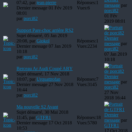
07:42, par
jean-pierre
Réponses:
1
message
par
Dernier message 01 Fév 2019
Vues:
6
porci82
08:01
01 Fév
par
porci82
2019 08:01
Support Pare-choc arrière RS2
Sujet démarré, 05 Jan 2019
Dernier
20:08, par
Giokol
Réponses:
1
message
par
Dernier message 07 Jan 2019
Vues:
2234
porci82
10:18
07 Jan 2019
par
porci82
10:18
Berceau Ar Audi Coupé ABY
Sujet démarré, 17 Nov 2018
Dernier
10:07, par
Urquattrofan
Réponses:
7
message
par
Dernier message 27 Nov 2018
Vues:
3145
porci82
16:44
27 Nov
par
porci82
2018 16:44
Ma nouvelle S2 Avant
Sujet démarré, 30 Mai 2018
Dernier
11:45, par
GTFR1
Réponses:
18
message
par
Dernier message 17 Oct 2018
Vues:
5780
GTFR1
10:53
17 Oct 2018