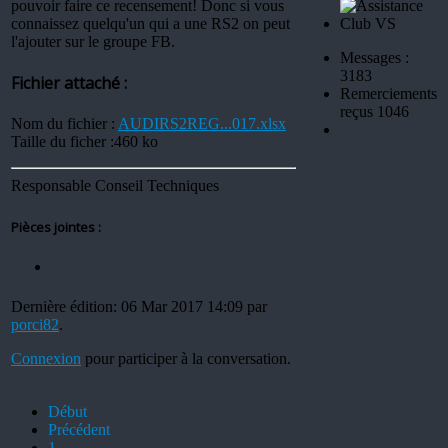
pouvoir faire ce recensement! Donc si vous
connaissez quelqu'un qui a une RS2 on peut
l'ajouter sur le groupe FB.
Messages :
3183
Fichier attaché :
Remerciements
reçus 1046
Nom du fichier :
AUDIRS2REG...017.xlsx
Taille du ficher :460 ko
Responsable Conseil Techniques
Pièces jointes :
Dernière édition: 06 Mar 2017 14:09 par
porci82
.
Connexion
pour participer à la conversation.
Début
Précédent
1