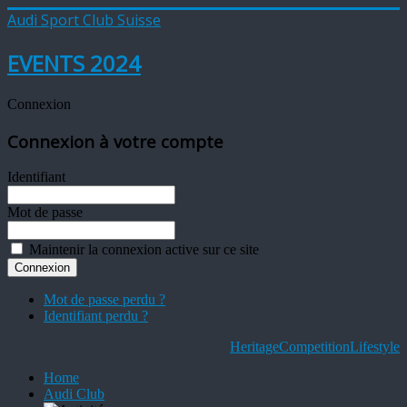
Audi Sport Club Suisse
EVENTS 2024
Connexion
Connexion à votre compte
Identifiant
Mot de passe
Maintenir la connexion active sur ce site
Mot de passe perdu ?
Identifiant perdu ?
Heritage
Competition
Lifestyle
Home
Audi Club