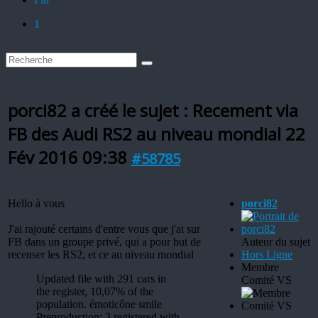
1
porci82 a créé le sujet : Recement via
FB des Audi RS2 au niveau mondial
22
Fév 2016 09:38
#58785
Hello à vous
porci82
J'ai rajouté certains d'entre vous que j'ai sur
FB dans un groupe privé, qui a pour but de
Auteur du sujet
recenser les RS2, et ce au niveau mondial
Hors Ligne
Membre
Updated file with 291 cars in
Comité VS
the register, 10,07% of the
population. émoticône smile
Preproduction: 3 registered with