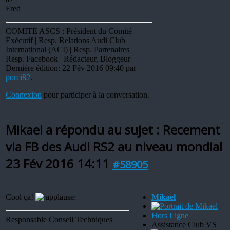
Fred
COMITE ASCS : Président du Comité
Exécutif | Resp. Relations Audi Club
International (ACI) | Resp. Partenaires |
Resp. Facebook | Rédacteur, Bloggeur
Dernière édition: 22 Fév 2016 09:40 par
porci82
.
Connexion
pour participer à la conversation.
Mikael a répondu au sujet : Recement
via FB des Audi RS2 au niveau mondial
23 Fév 2016 14:11
#58905
Cool ça!
Mikael
Hors Ligne
Responsable Conseil Techniques
Assistance Club VS