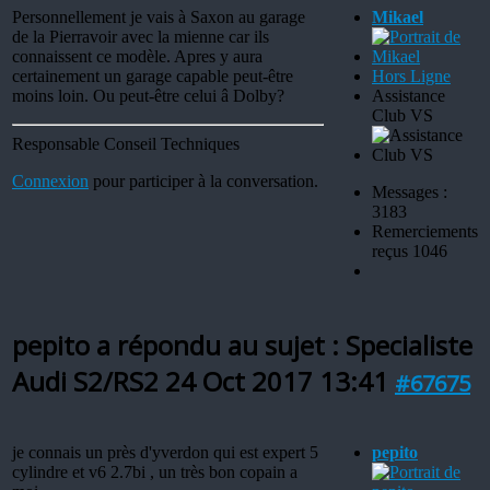
Personnellement je vais à Saxon au garage
Mikael
de la Pierravoir avec la mienne car ils
connaissent ce modèle. Apres y aura
certainement un garage capable peut-être
Hors Ligne
moins loin. Ou peut-être celui â Dolby?
Assistance
Club VS
Responsable Conseil Techniques
Connexion
pour participer à la conversation.
Messages :
3183
Remerciements
reçus 1046
pepito a répondu au sujet : Specialiste
Audi S2/RS2
24 Oct 2017 13:41
#67675
je connais un près d'yverdon qui est expert 5
pepito
cylindre et v6 2.7bi , un très bon copain a