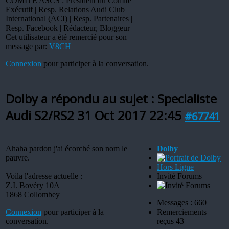
COMITE ASCS : Président du Comité
Exécutif | Resp. Relations Audi Club
International (ACI) | Resp. Partenaires |
Resp. Facebook | Rédacteur, Bloggeur
Cet utilisateur a été remercié pour son
message par:
V8CH
Connexion
pour participer à la conversation.
Dolby a répondu au sujet : Specialiste
Audi S2/RS2
31 Oct 2017 22:45
#67741
Ahaha pardon j'ai écorché son nom le
Dolby
pauvre.
Hors Ligne
Voila l'adresse actuelle :
Invité Forums
Z.I. Bovéry 10A
1868 Collombey
Messages : 660
Connexion
pour participer à la
Remerciements
conversation.
reçus 43