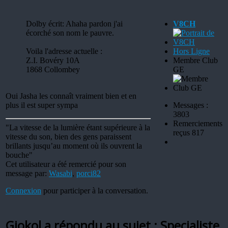
Dolby écrit: Ahaha pardon j'ai
V8CH
écorché son nom le pauvre.
Voila l'adresse actuelle :
Hors Ligne
Z.I. Bovéry 10A
Membre Club
1868 Collombey
GE
Oui Jasha les connaît vraiment bien et en
plus il est super sympa
Messages :
3803
Remerciements
"La vitesse de la lumière étant supérieure à la
reçus 817
vitesse du son, bien des gens paraissent
brillants jusqu’au moment où ils ouvrent la
bouche"
Cet utilisateur a été remercié pour son
message par:
Wasabi
,
porci82
Connexion
pour participer à la conversation.
Giokol a répondu au sujet : Specialiste