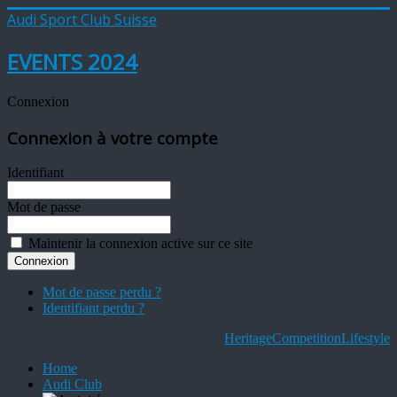
Audi Sport Club Suisse
EVENTS 2024
Connexion
Connexion à votre compte
Identifiant
Mot de passe
Maintenir la connexion active sur ce site
Mot de passe perdu ?
Identifiant perdu ?
Heritage
Competition
Lifestyle
Home
Audi Club