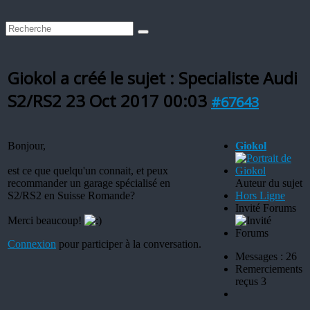
Giokol a créé le sujet : Specialiste Audi
S2/RS2
23 Oct 2017 00:03
#67643
Bonjour,
Giokol
est ce que quelqu'un connait, et peux
recommander un garage spécialisé en
Auteur du sujet
S2/RS2 en Suisse Romande?
Hors Ligne
Invité Forums
Merci beaucoup!
Connexion
pour participer à la conversation.
Messages : 26
Remerciements
reçus 3