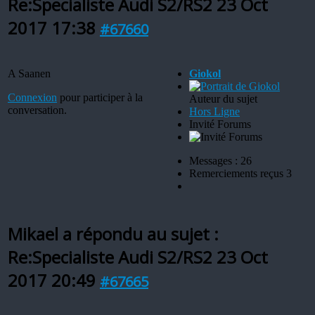
Re:Specialiste Audi S2/RS2
23 Oct
2017 17:38
#67660
A Saanen
Giokol
Connexion
pour participer à la
Auteur du sujet
conversation.
Hors Ligne
Invité Forums
Messages : 26
Remerciements reçus 3
Mikael a répondu au sujet :
Re:Specialiste Audi S2/RS2
23 Oct
2017 20:49
#67665