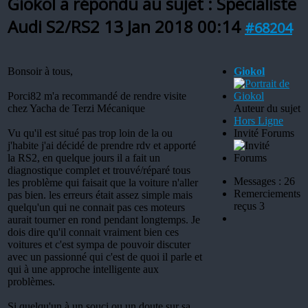
Giokol a répondu au sujet : Specialiste
Audi S2/RS2
13 Jan 2018 00:14
#68204
Bonsoir à tous,
Giokol
Porci82 m'a recommandé de rendre visite
chez Yacha de Terzi Mécanique
Auteur du sujet
Hors Ligne
Vu qu'il est situé pas trop loin de la ou
Invité Forums
j'habite j'ai décidé de prendre rdv et apporté
la RS2, en quelque jours il a fait un
diagnostique complet et trouvé/réparé tous
Messages : 26
les problème qui faisait que la voiture n'aller
Remerciements
pas bien. les erreurs était assez simple mais
reçus 3
quelqu'un qui ne connait pas ces moteurs
aurait tourner en rond pendant longtemps. Je
dois dire qu'il connait vraiment bien ces
voitures et c'est sympa de pouvoir discuter
avec un passionné qui c'est de quoi il parle et
qui à une approche intelligente aux
problèmes.
Si quelqu'un à un souci ou un doute sur sa