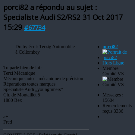
porci82 a répondu au sujet :
Specialiste Audi S2/RS2
31 Oct 2017
15:29
#67734
Dolby écrit: Terzig Automobile
porci82
à Collombey
Hors Ligne
Tu parle bien de lui :
Membre
Terzi Mécanique
Comité VS
Mécanique auto – mécanique de précision
Réparations toutes marques
Spécialiste Audi „youngtimers”
Ch. de Montaillet 5
Messages :
1880 Bex
15604
Remerciements
reçus 3336
a+
Fred