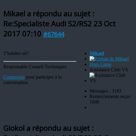
Mikael a répondu au sujet :
Re:Specialiste Audi S2/RS2
23 Oct
2017 07:10
#67644
T'habites où?
Mikael
Hors Ligne
Responsable Conseil Techniques
Assistance Club VS
Connexion
pour participer à la
conversation.
Messages : 3183
Remerciements reçus
1046
Giokol a répondu au sujet :