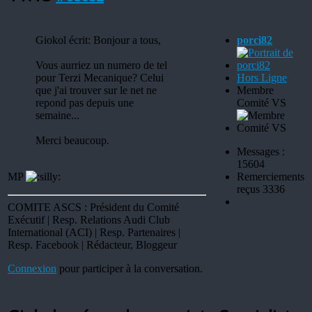
Giokol écrit: Bonjour a tous,
porci82
Vous aurriez un numero de tel
pour Terzi Mecanique? Celui
Hors Ligne
que j'ai trouver sur le net ne
Membre
repond pas depuis une
Comité VS
semaine...
Merci beaucoup.
Messages :
15604
MP
Remerciements
reçus 3336
COMITE ASCS : Président du Comité
Exécutif | Resp. Relations Audi Club
International (ACI) | Resp. Partenaires |
Resp. Facebook | Rédacteur, Bloggeur
Connexion
pour participer à la conversation.