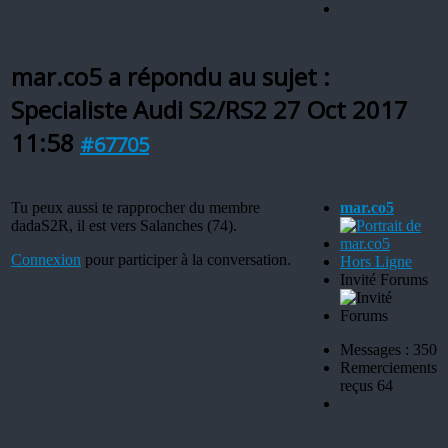
mar.co5 a répondu au sujet :
Specialiste Audi S2/RS2
27 Oct 2017
11:58
#67705
Tu peux aussi te rapprocher du membre
mar.co5
dadaS2R, il est vers Salanches (74).
Connexion
pour participer à la conversation.
Hors Ligne
Invité Forums
Messages : 350
Remerciements
reçus 64