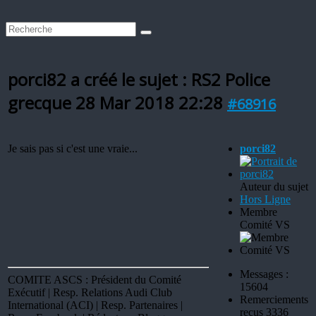
porci82 a créé le sujet : RS2 Police
grecque
28 Mar 2018 22:28
#68916
Je sais pas si c'est une vraie...
porci82
Auteur du sujet
Hors Ligne
Membre
Comité VS
Messages :
COMITE ASCS : Président du Comité
15604
Exécutif | Resp. Relations Audi Club
Remerciements
International (ACI) | Resp. Partenaires |
reçus 3336