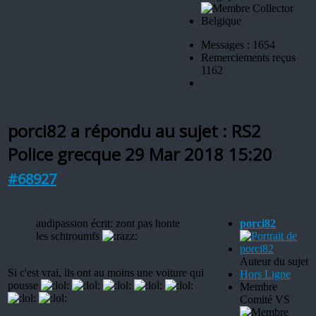
Messages : 1654
Remerciements reçus
1162
porci82 a répondu au sujet : RS2
Police grecque
29 Mar 2018 15:20
#68927
audipassion écrit: zont pas honte
porci82
les schtroumfs
Auteur du sujet
Si c'est vrai, ils ont au moins une voiture qui
Hors Ligne
pousse
Membre
Comité VS