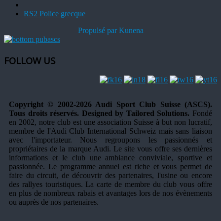
RS2 Police grecque
Propulsé par
Kunena
FOLLOW US
Copyright © 2002-2026 Audi Sport Club Suisse (ASCS).
Tous droits réservés. Designed by Tailored Solutions.
Fondé
en 2002, notre club est une association Suisse à but non lucratif,
membre de l'Audi Club International Schweiz mais sans liaison
avec l'importateur. Nous regroupons les passionnés et
propriétaires de la marque Audi. Le site vous offre ses dernières
informations et le club une ambiance conviviale, sportive et
passionnée. Le programme annuel est riche et vous permet de
faire du circuit, de découvrir des partenaires, l'usine ou encore
des rallyes touristiques. La carte de membre du club vous offre
en plus de nombreux rabais et avantages lors de nos évènements
ou auprès de nos partenaires.