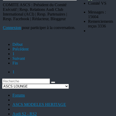
COMITE ASCS : Président du Comité
Exécutif | Resp. Relations Audi Club
Messages :
International (ACI) | Resp. Partenaires |
15604
Resp. Facebook | Rédacteur, Bloggeur
Remerciements
reçus 3336
Connexion
pour participer à la conversation.
Début
Précédent
1
Suivant
Fin
1
Forums
ASCS MODELES HERITAGE
Audi S2 - RS2