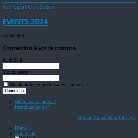
Audi Sport Club Suisse
EVENTS 2024
Connexion
Connexion à votre compte
Identifiant
Mot de passe
Maintenir la connexion active sur ce site
Mot de passe perdu ?
Identifiant perdu ?
Heritage
Competition
Lifestyle
Home
Audi Club