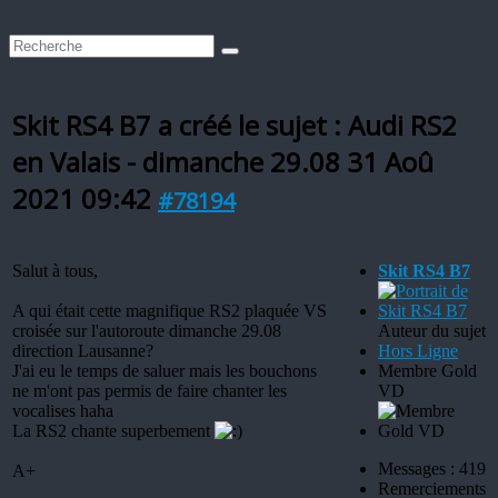
Skit RS4 B7 a créé le sujet : Audi RS2
en Valais - dimanche 29.08
31 Aoû
2021 09:42
#78194
Salut à tous,
Skit RS4 B7
A qui était cette magnifique RS2 plaquée VS
croisée sur l'autoroute dimanche 29.08
Auteur du sujet
direction Lausanne?
Hors Ligne
J'ai eu le temps de saluer mais les bouchons
Membre Gold
ne m'ont pas permis de faire chanter les
VD
vocalises haha
La RS2 chante superbement
Messages : 419
A+
Remerciements