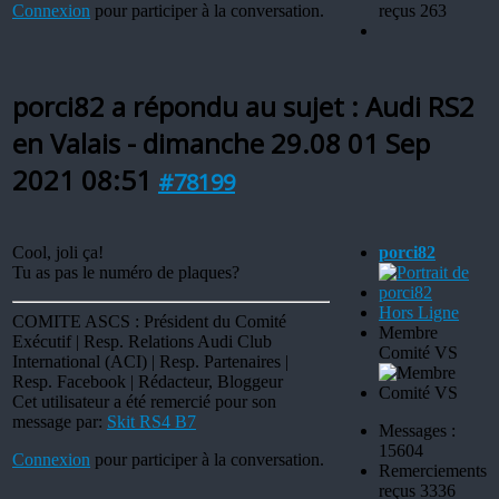
Connexion
pour participer à la conversation.
reçus 263
porci82 a répondu au sujet : Audi RS2
en Valais - dimanche 29.08
01 Sep
2021 08:51
#78199
Cool, joli ça!
porci82
Tu as pas le numéro de plaques?
Hors Ligne
COMITE ASCS : Président du Comité
Membre
Exécutif | Resp. Relations Audi Club
Comité VS
International (ACI) | Resp. Partenaires |
Resp. Facebook | Rédacteur, Bloggeur
Cet utilisateur a été remercié pour son
message par:
Skit RS4 B7
Messages :
15604
Connexion
pour participer à la conversation.
Remerciements
reçus 3336