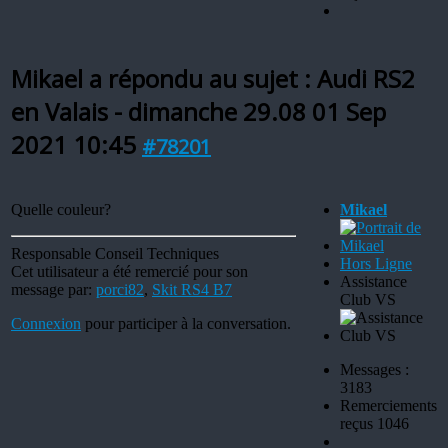
Mikael a répondu au sujet : Audi RS2
en Valais - dimanche 29.08
01 Sep
2021 10:45
#78201
Quelle couleur?
Mikael
Responsable Conseil Techniques
Hors Ligne
Cet utilisateur a été remercié pour son
Assistance
message par:
porci82
,
Skit RS4 B7
Club VS
Connexion
pour participer à la conversation.
Messages :
3183
Remerciements
reçus 1046