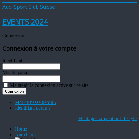
Audi Sport Club Suisse
EVENTS 2024
Connexion
Connexion à votre compte
Identifiant
Mot de passe
Maintenir la connexion active sur ce site
Mot de passe perdu ?
Identifiant perdu ?
Heritage
Competition
Lifestyle
Home
Audi Club