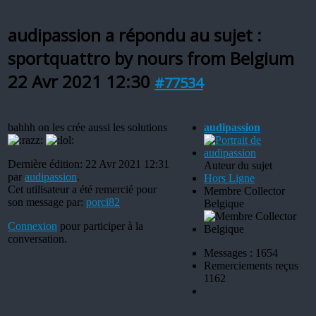
audipassion a répondu au sujet :
sportquattro by nours from Belgium
22 Avr 2021 12:30
#77534
bahhh on les crée aussi les solutions
audipassion
Dernière édition: 22 Avr 2021 12:31
Auteur du sujet
par
audipassion
.
Hors Ligne
Cet utilisateur a été remercié pour
Membre Collector
son message par:
porci82
Belgique
Connexion
pour participer à la
conversation.
Messages : 1654
Remerciements reçus
1162