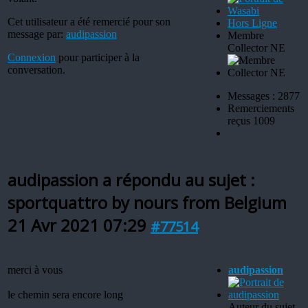
Cet utilisateur a été remercié pour son
Hors Ligne
message par:
audipassion
Membre
Collector NE
Connexion
pour participer à la
conversation.
Messages : 2877
Remerciements
reçus 1009
audipassion a répondu au sujet :
sportquattro by nours from Belgium
21 Avr 2021 07:29
#77514
merci à vous
audipassion
le chemin sera encore long
Auteur du sujet