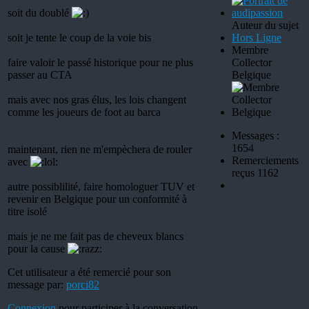
soit du doublé
Auteur du sujet
soit je tente le coup de la voie bis
Hors Ligne
Membre
faire valoir le passé historique pour ne plus
Collector
passer au CTA
Belgique
mais avec nos gras élus, les lois changent
comme les joueurs de foot au barca
Messages :
1654
maintenant, rien ne m'empèchera de rouler
Remerciements
avec
reçus 1162
autre possiblilité, faire homologuer TUV et
revenir en Belgique pour un conformité à
titre isolé
mais je ne me fait pas de cheveux blancs
pour la cause
Cet utilisateur a été remercié pour son
message par:
porci82
Connexion
pour participer à la conversation.