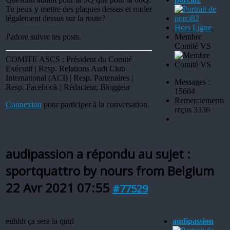
Tu peux y mettre des plaques dessus et rouler
légalement dessus sur la route?
Hors Ligne
J'adore suivre tes posts.
Membre
Comité VS
COMITE ASCS : Président du Comité
Exécutif | Resp. Relations Audi Club
International (ACI) | Resp. Partenaires |
Messages :
Resp. Facebook | Rédacteur, Bloggeur
15604
Remerciements
Connexion
pour participer à la conversation.
reçus 3336
audipassion a répondu au sujet :
sportquattro by nours from Belgium
22 Avr 2021 07:55
#77529
euhhh ça sera la quid
audipassion