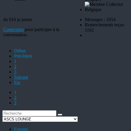
du 016 je pense
Messages : 1654
Remerciements reçus
Connexion
pour participer à la
1162
conversation.
Début
Précédent
1
2
3
Suivant
Fin
1
2
3
Forums