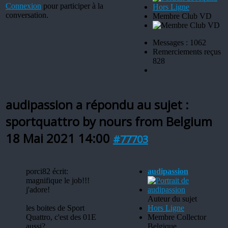
Connexion
pour participer à la
Hors Ligne
conversation.
Membre Club VD
Messages : 1062
Remerciements reçus
828
audipassion a répondu au sujet :
sportquattro by nours from Belgium
18 Mai 2021 14:00
#77703
porci82 écrit:
audipassion
magnifique le job!!!
j'adore!
Auteur du sujet
les boites de Sport
Hors Ligne
Quattro, c'est des 01E
Membre Collector
aussi?
Belgique