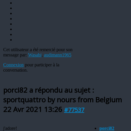
Cet utilisateur a été remercié pour son
message par:
Wasabi
,
audimann1965
Connexion
pour participer à la
conversation.
porci82 a répondu au sujet :
sportquattro by nours from Belgium
22 Avr 2021 13:26
#77537
j'adore!
porci82