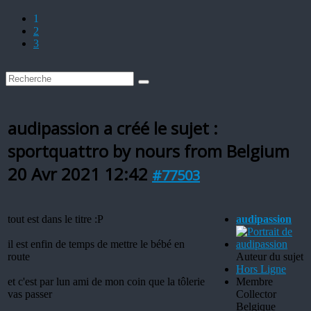
1
2
3
audipassion a créé le sujet :
sportquattro by nours from Belgium
20 Avr 2021 12:42
#77503
tout est dans le titre :P
audipassion
il est enfin de temps de mettre le bébé en
route
Auteur du sujet
Hors Ligne
et c'est par lun ami de mon coin que la tôlerie
Membre
vas passer
Collector
Belgique