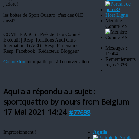
j'adore!
les boites de Sport Quattro, c'est des 01E
Hors Ligne
aussi?
Membre
Comité VS
COMITE ASCS : Président du Comité
Exécutif | Resp. Relations Audi Club
International (ACI) | Resp. Partenaires |
Messages :
Resp. Facebook | Rédacteur, Bloggeur
15604
Remerciements
Connexion
pour participer à la conversation.
reçus 3336
Aquila a répondu au sujet :
sportquattro by nours from Belgium
17 Mai 2021 14:24
#77698
Impressionnant !
Aquila