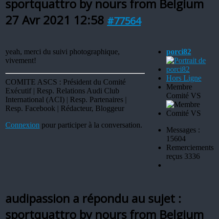
sportquattro by nours from Belgium
27 Avr 2021 12:58
#77564
yeah, merci du suivi photographique,
porci82
vivement!
Hors Ligne
COMITE ASCS : Président du Comité
Membre
Exécutif | Resp. Relations Audi Club
Comité VS
International (ACI) | Resp. Partenaires |
Resp. Facebook | Rédacteur, Bloggeur
Connexion
pour participer à la conversation.
Messages :
15604
Remerciements
reçus 3336
audipassion a répondu au sujet :
sportquattro by nours from Belgium