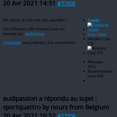
20 Avr 2021 14:51
#77505
Me réjouis de voir tout cela assemblé !
Aquila
Cet utilisateur a été remercié pour son
message par:
audipassion
Hors Ligne
Membre Club
Connexion
pour participer à la conversation.
VD
Messages :
1062
Remerciements
reçus 828
audipassion a répondu au sujet :
sportquattro by nours from Belgium
20 Avr 2021 16:52
#77508