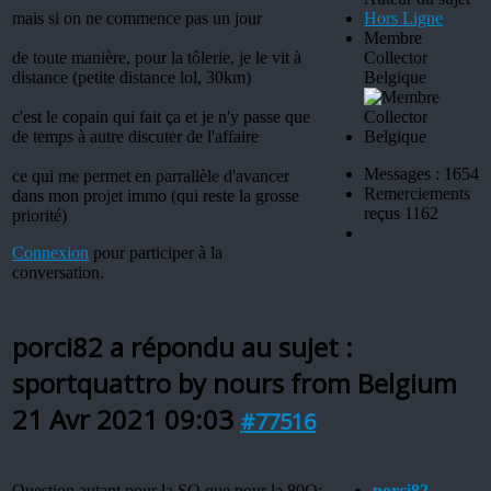
mais si on ne commence pas un jour
Hors Ligne
Membre
de toute manière, pour la tôlerie, je le vit à
Collector
distance (petite distance lol, 30km)
Belgique
c'est le copain qui fait ça et je n'y passe que
de temps à autre discuter de l'affaire
Messages : 1654
ce qui me permet en parrallèle d'avancer
Remerciements
dans mon projet immo (qui reste la grosse
reçus 1162
priorité)
Connexion
pour participer à la
conversation.
porci82 a répondu au sujet :
sportquattro by nours from Belgium
21 Avr 2021 09:03
#77516
Question autant pour la SQ que pour la 80Q:
porci82