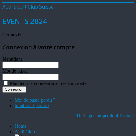
Audi Sport Club Suisse
EVENTS 2024
Connexion
Connexion à votre compte
Identifiant
Mot de passe
Maintenir la connexion active sur ce site
Mot de passe perdu ?
Identifiant perdu ?
Heritage
Competition
Lifestyle
Home
Audi Club