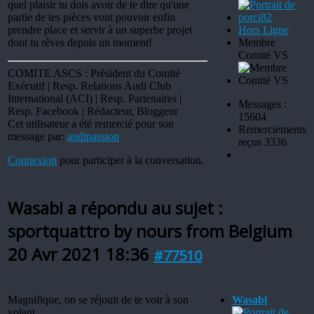
quel plaisir tu dois avoir de te dire qu'une
partie de tes pièces vont pouvoir enfin
prendre place et servir à un superbe projet
Hors Ligne
dont tu rêves depuis un moment!
Membre
Comité VS
COMITE ASCS : Président du Comité
Exécutif | Resp. Relations Audi Club
International (ACI) | Resp. Partenaires |
Messages :
Resp. Facebook | Rédacteur, Bloggeur
15604
Cet utilisateur a été remercié pour son
Remerciements
message par:
audipassion
reçus 3336
Connexion
pour participer à la conversation.
Wasabi a répondu au sujet :
sportquattro by nours from Belgium
20 Avr 2021 18:36
#77510
Magnifique, on se réjouit de te voir à son
Wasabi
volant.