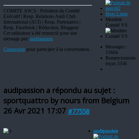
COMITE ASCS : Président du Comité
Hors Ligne
Exécutif | Resp. Relations Audi Club
Membre
International (ACI) | Resp. Partenaires |
Comité VS
Resp. Facebook | Rédacteur, Bloggeur
Cet utilisateur a été remercié pour son
message par:
audipassion
Messages :
Connexion
pour participer à la conversation.
15604
Remerciements
reçus 3336
audipassion a répondu au sujet :
sportquattro by nours from Belgium
26 Avr 2021 17:07
#77558
audipassion