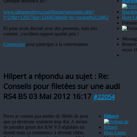
Quelque feedback ici :
Blackti
www.ultrasportives.com/forum/viewtopic.php?
f=23&t=12917&p=224462&hilit=bc+racing#p224462
Hors L
Forumis
Et pour avoir discuté avec des posseurs, tous très
content , excellent rapport qualité prix !
Message
Connexion
pour participer à la conversation.
Remerc
reçus 1
Hilpert a répondu au sujet : Re:
Conseils pour filetées sur une audi
RS4 B5
03 Mai 2012 16:17
#22054
Perso je voulais pas mettre de filetés de peur
Hilpert
que ça devienne vraiment trop dur. A moins
de prendre genre des KW V3 réglables en
dureté mais ça commence à devenir chère.
Hors Ligne