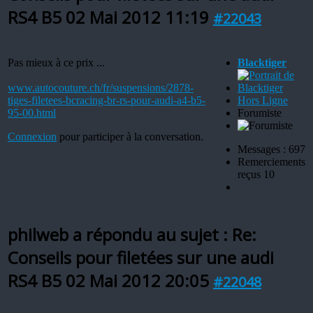
RS4 B5
02 Mai 2012 11:19
#22043
Pas mieux à ce prix ...
Blacktiger
www.autocouture.ch/fr/suspensions/2878-
tiges-filetees-bcracing-br-rs-pour-audi-a4-b5-
Hors Ligne
95-00.html
Forumiste
Connexion
pour participer à la conversation.
Messages : 697
Remerciements
reçus 10
philweb a répondu au sujet : Re:
Conseils pour filetées sur une audi
RS4 B5
02 Mai 2012 20:05
#22048