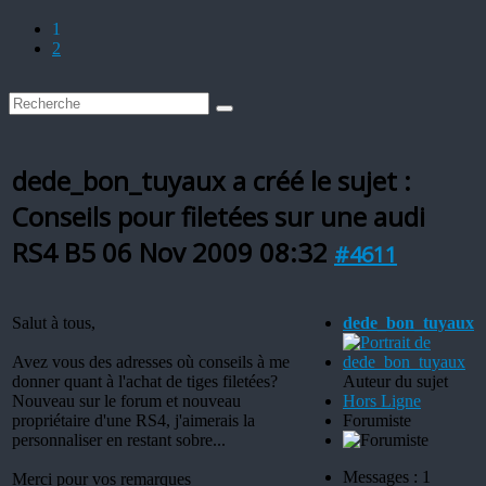
1
2
dede_bon_tuyaux a créé le sujet :
Conseils pour filetées sur une audi
RS4 B5
06 Nov 2009 08:32
#4611
Salut à tous,
dede_bon_tuyaux
Avez vous des adresses où conseils à me
donner quant à l'achat de tiges filetées?
Auteur du sujet
Nouveau sur le forum et nouveau
Hors Ligne
propriétaire d'une RS4, j'aimerais la
Forumiste
personnaliser en restant sobre...
Messages : 1
Merci pour vos remarques