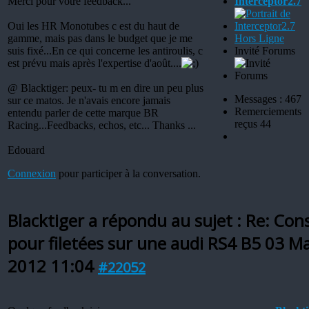
Merci pour votre feedback...
Interceptor2.7
Oui les HR Monotubes c est du haut de
gamme, mais pas dans le budget que je me
Hors Ligne
suis fixé...En ce qui concerne les antiroulis, c
Invité Forums
est prévu mais après l'expertise d'août....
@ Blacktiger: peux- tu m en dire un peu plus
Messages : 467
sur ce matos. Je n'avais encore jamais
Remerciements
entendu parler de cette marque BR
reçus 44
Racing...Feedbacks, echos, etc... Thanks ...
Edouard
Connexion
pour participer à la conversation.
Blacktiger a répondu au sujet : Re: Cons
pour filetées sur une audi RS4 B5
03 Ma
2012 11:04
#22052