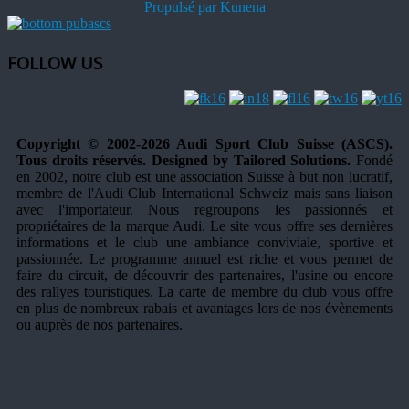
Propulsé par
Kunena
FOLLOW US
Copyright © 2002-2026 Audi Sport Club Suisse (ASCS).
Tous droits réservés. Designed by Tailored Solutions.
Fondé
en 2002, notre club est une association Suisse à but non lucratif,
membre de l'Audi Club International Schweiz mais sans liaison
avec l'importateur. Nous regroupons les passionnés et
propriétaires de la marque Audi. Le site vous offre ses dernières
informations et le club une ambiance conviviale, sportive et
passionnée. Le programme annuel est riche et vous permet de
faire du circuit, de découvrir des partenaires, l'usine ou encore
des rallyes touristiques. La carte de membre du club vous offre
en plus de nombreux rabais et avantages lors de nos évènements
ou auprès de nos partenaires.