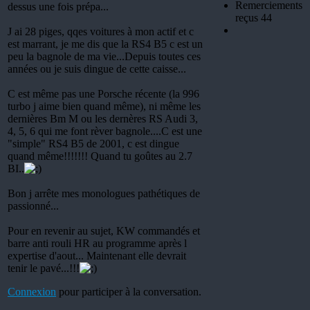
Remerciements
dessus une fois prépa...
reçus 44
J ai 28 piges, qqes voitures à mon actif et c
est marrant, je me dis que la RS4 B5 c est un
peu la bagnole de ma vie...Depuis toutes ces
années ou je suis dingue de cette caisse...
C est même pas une Porsche récente (la 996
turbo j aime bien quand même), ni même les
dernières Bm M ou les dernères RS Audi 3,
4, 5, 6 qui me font rèver bagnole....C est une
"simple" RS4 B5 de 2001, c est dingue
quand même!!!!!!! Quand tu goûtes au 2.7
BI..
Bon j arrête mes monologues pathétiques de
passionné...
Pour en revenir au sujet, KW commandés et
barre anti rouli HR au programme après l
expertise d'aout... Maintenant elle devrait
tenir le pavé...!!!
Connexion
pour participer à la conversation.