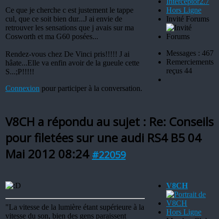
Ce que je cherche c est justement le tappe
Hors Ligne
cul, que ce soit bien dur...J ai envie de
Invité Forums
retrouver les sensations que j avais sur ma
Cosworth et ma G60 posées...
Messages : 467
Rendez-vous chez De Vinci pris!!!!! J ai
Remerciements
hâate...Elle va enfin avoir de la gueule cette
reçus 44
S...;P!!!!!
Connexion
pour participer à la conversation.
V8CH a répondu au sujet : Re: Conseils
pour filetées sur une audi RS4 B5
04
Mai 2012 08:24
#22059
V8CH
"La vitesse de la lumière étant supérieure à la
Hors Ligne
vitesse du son, bien des gens paraissent