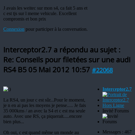
J avais les weitec sur mon s4, ca fait 5 ans et
c est tjs sur l meme vehicule. Excellent
compromis et bon prix
Connexion
pour participer à la conversation.
Interceptor2.7 a répondu au sujet :
Re: Conseils pour filetées sur une audi
RS4 B5
05 Mai 2012 10:57
#22068
Interceptor2.7
La RS4, un jour c est sûr...Pour le moment,
je n en ai pas les moyens je pense..... Je fais
Hors Ligne
35 000kms / an avec la S4 et c est ma seule
Invité Forums
auto. Avec une RS, ça piquerait.....encore
bien plus...
Messages : 467
Oh oui, c est quand même un monde au