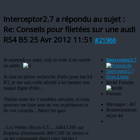
Interceptor2.7 a répondu au sujet :
Re: Conseils pour filetées sur une audi
RS4 B5
25 Avr 2012 11:51
#21966
Je reprends ce sujet, cela m évite d en ouvrir
Interceptor2.7
un autre...
Je suis en pleine recherche d'info pour ma S4
Hors Ligne
B5, je me suis enfin décidé à lui monter une
Invité Forums
suspat digne d'elle...
J'hésite entre les 3 modèles suivants, si vous
Messages : 467
pouviez me faire part de vos expériences et
Remerciements
de vos conseils....Merci les gars
reçus 44
. Les Weitec Hicon GT.....1484 CHF sur
Rupteur (étonnament 300 CHF de moins si
on les commande direct chez Weitec)