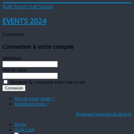
Audi Sport Club Suisse
EVENTS 2024
Connexion
Connexion à votre compte
Identifiant
Mot de passe
Maintenir la connexion active sur ce site
Mot de passe perdu ?
Identifiant perdu ?
Heritage
Competition
Lifestyle
Home
Audi Club