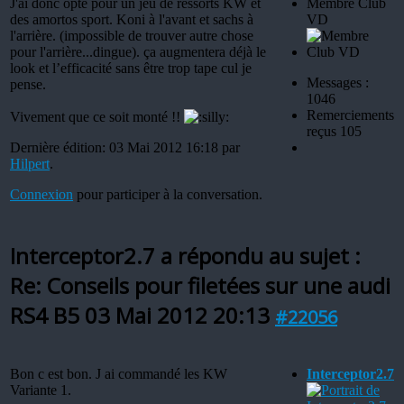
J'ai donc opté pour un jeu de ressorts KW et
Membre Club
des amortos sport. Koni à l'avant et sachs à
VD
l'arrière. (impossible de trouver autre chose
pour l'arrière...dingue). ça augmentera déjà le
look et l’efficacité sans être trop tape cul je
Messages :
pense.
1046
Remerciements
Vivement que ce soit monté !!
reçus 105
Dernière édition: 03 Mai 2012 16:18 par
Hilpert
.
Connexion
pour participer à la conversation.
Interceptor2.7 a répondu au sujet :
Re: Conseils pour filetées sur une audi
RS4 B5
03 Mai 2012 20:13
#22056
Bon c est bon. J ai commandé les KW
Interceptor2.7
Variante 1.