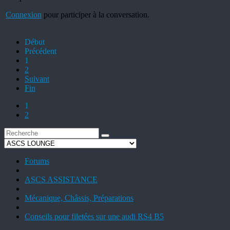
Connexion
pour participer à la conversation.
Début
Précédent
1
2
Suivant
Fin
1
2
Forums
ASCS ASSISTANCE
Mécanique, Châssis, Préparations
Conseils pour filetées sur une audi RS4 B5