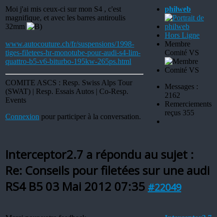
Moi j'ai mis ceux-ci sur mon S4 , c'est
philweb
magnifique, et avec les barres antiroulis
32mm
Hors Ligne
www.autocouture.ch/fr/suspensions/1998-
Membre
tiges-filetees-hr-monotube-pour-audi-s4-lim-
Comité VS
quattro-b5-v6-biturbo-195kw-265ps.html
COMITE ASCS : Resp. Swiss Alps Tour
Messages :
(SWAT) | Resp. Essais Autos | Co-Resp.
2162
Events
Remerciements
reçus 355
Connexion
pour participer à la conversation.
Interceptor2.7 a répondu au sujet :
Re: Conseils pour filetées sur une audi
RS4 B5
03 Mai 2012 07:35
#22049