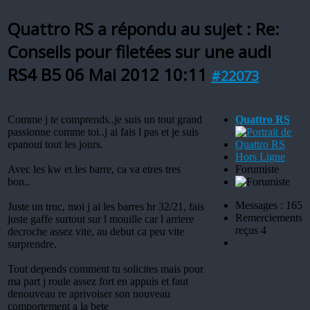
Quattro RS a répondu au sujet : Re:
Conseils pour filetées sur une audi
RS4 B5
06 Mai 2012 10:11
#22073
Comme j te comprends..je suis un tout grand
Quattro RS
passionne comme toi..j ai fais l pas et je suis
epanoui tout les jours.
Hors Ligne
Avec les kw et les barre, ca va etres tres
Forumiste
bon..
Messages : 165
Juste un truc, moi j ai les barres hr 32/21, fais
Remerciements
juste gaffe surtout sur l mouille car l arriere
reçus 4
decroche assez vite, au debut ca peu vite
surprendre.
Tout depends comment tu solicites mais pour
ma part j roule assez fort en appuis et faut
denouveau re aprivoiser son nouveau
comportement a la bete