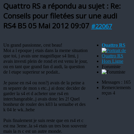
Quattro RS a répondu au sujet : Re:
Conseils pour filetées sur une audi
RS4 B5
05 Mai 2012 09:07
#22067
Un grand passionne, cest beau!
Quattro RS
Moi a l epoque j etais dans la meme situation
que toi, j avais une magnifique s4 limi, j
avais investi plein de rond et est venu le jour,
Hors Ligne
ou en tant que grand fan d audi, la question
Forumiste
de l etape superieur se podait..
Messages : 165
Je passe en rs4 ou non?j avais de la peine a
Remerciements
m separer de mon s etc..j ai donc decider de
reçus 4
garder la s4 et d acheter une rs4 en
interchangeable..j avais donc les 2! Quel
bonheur de rouler des k03 la semaibe et des
k 04 le wk..hehe
Puis finalement je suis reste que en rs4 et c
est ma 3eme..la s4 etais un tres bon souvenir
mais la rs c est un autre monde.