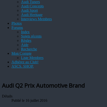
Audi Tuners
Audi Concepts
Audi Sport
Audi Heritage
Interviews Membres
Photos
Forums
Index
Sujets récents
Règles
Aide
Recherche
Mon Compte
Liste Membres
Adhérez au Club!
ASCS. SHOP.
Audi Q2 Prix Automotive Brand
Détails
Publié le 16 juillet 2016