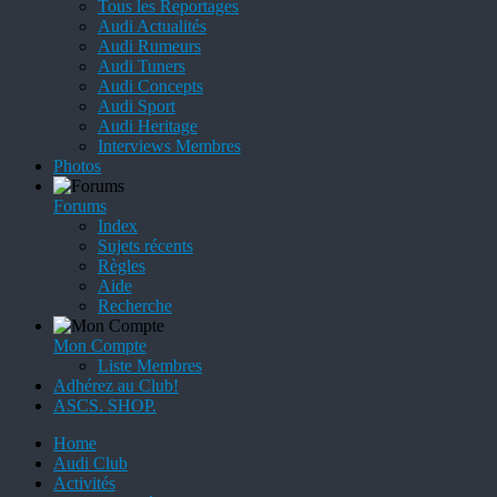
Tous les Reportages
Audi Actualités
Audi Rumeurs
Audi Tuners
Audi Concepts
Audi Sport
Audi Heritage
Interviews Membres
Photos
Forums
Index
Sujets récents
Règles
Aide
Recherche
Mon Compte
Liste Membres
Adhérez au Club!
ASCS. SHOP.
Home
Audi Club
Activités