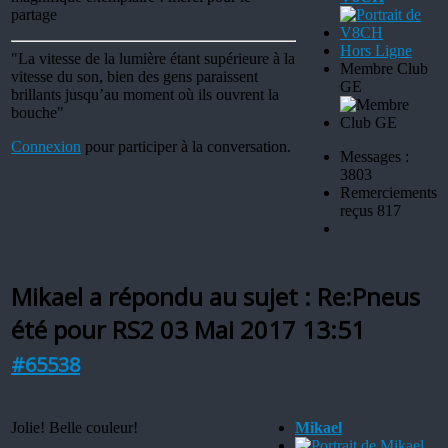
partage
Hors Ligne
"La vitesse de la lumière étant supérieure à la
Membre Club
vitesse du son, bien des gens paraissent
GE
brillants jusqu’au moment où ils ouvrent la
bouche"
Connexion
pour participer à la conversation.
Messages :
3803
Remerciements
reçus 817
Mikael a répondu au sujet : Re:Pneus
été pour RS2
03 Mai 2017 13:51
#65538
Jolie! Belle couleur!
Mikael