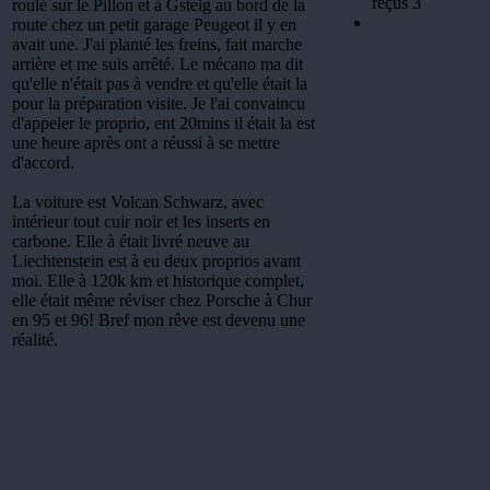
reçus 3
roulé sur le Pillon et á Gsteig au bord de la
route chez un petit garage Peugeot il y en
avait une. J'ai planté les freins, fait marche
arrière et me suis arrêté. Le mécano ma dit
qu'elle n'était pas à vendre et qu'elle était la
pour la préparation visite. Je l'ai convaincu
d'appeler le proprio, ent 20mins il était la est
une heure après ont a réussi à se mettre
d'accord.
La voiture est Volcan Schwarz, avec
intérieur tout cuir noir et les inserts en
carbone. Elle à était livré neuve au
Liechtenstein est à eu deux proprios avant
moi. Elle à 120k km et historique complet,
elle était même réviser chez Porsche à Chur
en 95 et 96! Bref mon rêve est devenu une
réalité.