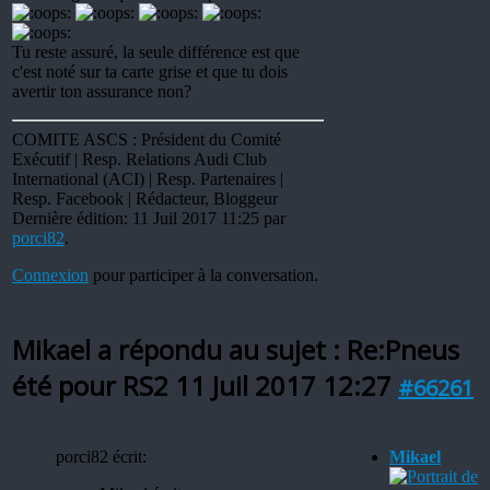
Tu reste assuré, la seule différence est que
c'est noté sur ta carte grise et que tu dois
avertir ton assurance non?
COMITE ASCS : Président du Comité
Exécutif | Resp. Relations Audi Club
International (ACI) | Resp. Partenaires |
Resp. Facebook | Rédacteur, Bloggeur
Dernière édition: 11 Juil 2017 11:25 par
porci82
.
Connexion
pour participer à la conversation.
Mikael a répondu au sujet : Re:Pneus
été pour RS2
11 Juil 2017 12:27
#66261
porci82 écrit:
Mikael