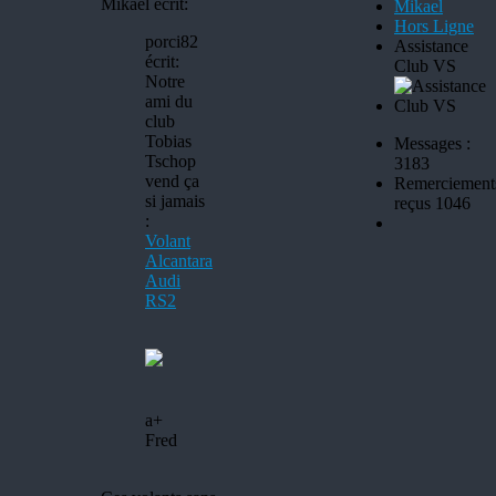
Mikael écrit:
Hors Ligne
porci82
Assistance
écrit:
Club VS
Notre
ami du
club
Tobias
Messages :
Tschop
3183
vend ça
Remerciement
si jamais
reçus 1046
:
Volant
Alcantara
Audi
RS2
a+
Fred