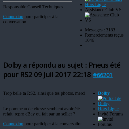
Hors Ligne
Responsable Conseil Techniques
Assistance Club VS
Connexion
pour participer à la
conversation.
Messages : 3183
Remerciements reçus
1046
Dolby a répondu au sujet : Pneus été
pour RS2
09 Juil 2017 22:18
#66201
Trop belle ta RS2, ainsi que tes photos, merci
Dolby
!
Le pommeau de vitesse semblent avoir été
Hors Ligne
refait, repro eBay ou fait par un sellier ?
Invité Forums
Connexion
pour participer à la conversation.