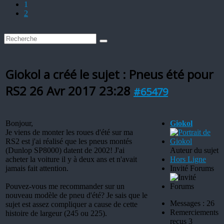
1
2
Giokol a créé le sujet : Pneus été pour
RS2
26 Avr 2017 23:28
#65479
Bonjour,
Giokol
Je viens de monter les roues d'été sur ma
RS2 est j'ai réalisé que les pneus montés
(Dunlop SP8000) datent de 2002! J'ai
Auteur du sujet
acheter la voiture il y à deux ans et n'avait
Hors Ligne
jamais fait attention.
Invité Forums
Pouvez-vous me recommander sur un
nouveau modèle de pneu d'été? Je sais que le
Messages : 26
sujet est assez compliquer a cause de cette
Remerciements
histoire de largeur (245 ou 225).
reçus 3