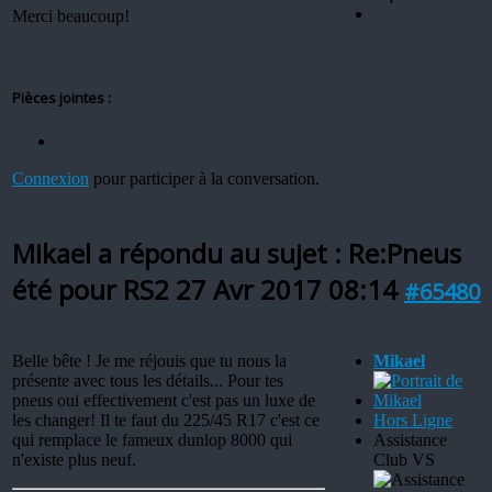
Merci beaucoup!
Pièces jointes :
Connexion
pour participer à la conversation.
Mikael a répondu au sujet : Re:Pneus
été pour RS2
27 Avr 2017 08:14
#65480
Belle bête ! Je me réjouis que tu nous la
Mikael
présente avec tous les détails... Pour tes
pneus oui effectivement c'est pas un luxe de
les changer! Il te faut du 225/45 R17 c'est ce
Hors Ligne
qui remplace le fameux dunlop 8000 qui
Assistance
n'existe plus neuf.
Club VS