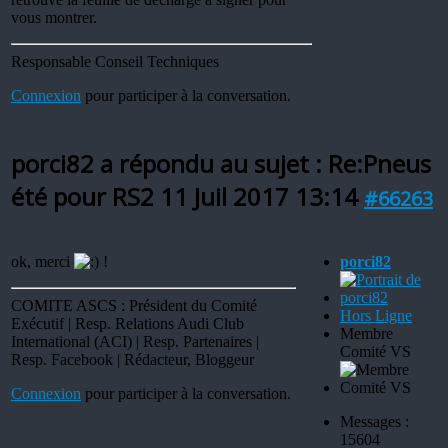
vous montrer.
Responsable Conseil Techniques
Connexion
pour participer à la conversation.
porci82 a répondu au sujet : Re:Pneus
été pour RS2
11 Juil 2017 13:14
#66263
ok, merci
!
porci82
COMITE ASCS : Président du Comité
Hors Ligne
Exécutif | Resp. Relations Audi Club
Membre
International (ACI) | Resp. Partenaires |
Comité VS
Resp. Facebook | Rédacteur, Bloggeur
Connexion
pour participer à la conversation.
Messages :
15604