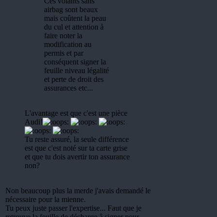
Ces volants sans
airbag sont beaux
mais coûtent la peau
du cul et attention à
faire noter la
modification au
permis et par
conséquent signer la
feuille niveau légalité
et perte de droit des
assurances etc...
L'avantage est que c'est une pièce
Audi!
Tu reste assuré, la seule différence
est que c'est noté sur ta carte grise
et que tu dois avertir ton assurance
non?
Non beaucoup plus la merde j'avais demandé le
nécessaire pour la mienne.
Tu peux juste passer l'expertise... Faut que je
retrouve la feuille de décharge â signer pour