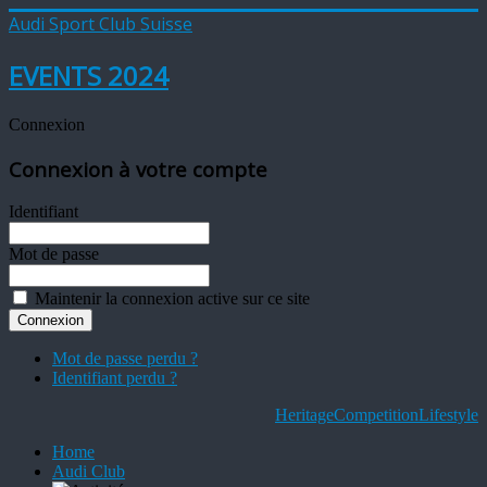
Audi Sport Club Suisse
EVENTS 2024
Connexion
Connexion à votre compte
Identifiant
Mot de passe
Maintenir la connexion active sur ce site
Mot de passe perdu ?
Identifiant perdu ?
Heritage
Competition
Lifestyle
Home
Audi Club