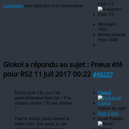
Club VS
Connexion
pour participer à la conversation.
Messages :
3183
Remerciements
reçus 1046
Giokol a répondu au sujet : Pneus été
pour RS2
11 Juil 2017 00:22
#66237
Dolby écrit: Ok, ça a l'air
Giokol
particulièrement bien fait ! T'as
d'autres photos ? Et une adresse
?
Auteur du sujet
Hors Ligne
Pour le volant j'avais trouvé le
Invité Forums
miens chez Tots aussi, je sais
qu'il a toute les couleurs en