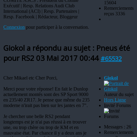
COMITE ASCS : Président du Comité
15604
Exécutif | Resp. Relations Audi Club
Remerciements
International (ACI) | Resp. Partenaires |
reçus 3336
Resp. Facebook | Rédacteur, Bloggeur
Connexion
pour participer à la conversation.
Giokol a répondu au sujet : Pneus été
pour RS2
03 Mai 2017 00:44
#65532
Cher Mikael etc Cher Porci,
Giokol
Merci pour votre réponse! En fait le Dunlop
actuellement montés sont des SP Sport 9000
Auteur du sujet
en 235/40 ZR17. Je pense que même du 235
Hors Ligne
moderne n'irait pas bien sur les jantes en 7".
Invité Forums
Je chercher une belle RS2 pendant
longtemps est je n'ai pas réussi à en trouver
Messages : 26
une, ou trop chère ou trop de KM et en
Remerciements
mauvaise état. Par chance il y a deux ans je