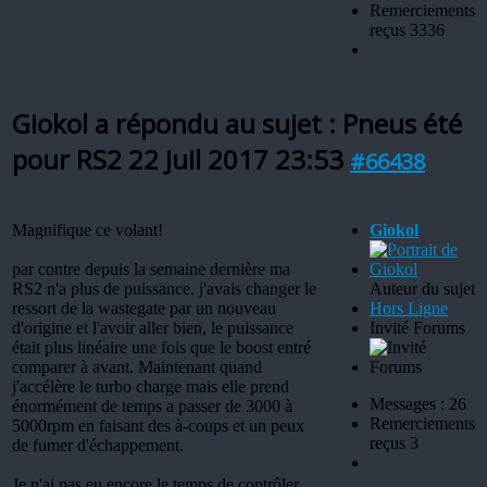
Remerciements
reçus 3336
Giokol a répondu au sujet : Pneus été
pour RS2
22 Juil 2017 23:53
#66438
Magnifique ce volant!
Giokol
par contre depuis la semaine dernière ma
RS2 n'a plus de puissance. j'avais changer le
Auteur du sujet
ressort de la wastegate par un nouveau
Hors Ligne
d'origine et l'avoir aller bien, le puissance
Invité Forums
était plus linéaire une fois que le boost entré
comparer à avant. Maintenant quand
j'accélère le turbo charge mais elle prend
Messages : 26
énormément de temps a passer de 3000 à
Remerciements
5000rpm en faisant des à-coups et un peux
reçus 3
de fumer d'échappement.
Je n'ai pas eu encore le temps de contrôler