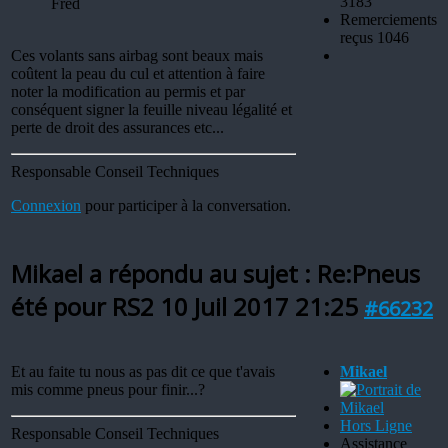
3183
Fred
Remerciements
reçus 1046
Ces volants sans airbag sont beaux mais
coûtent la peau du cul et attention à faire
noter la modification au permis et par
conséquent signer la feuille niveau légalité et
perte de droit des assurances etc...
Responsable Conseil Techniques
Connexion
pour participer à la conversation.
Mikael a répondu au sujet : Re:Pneus
été pour RS2
10 Juil 2017 21:25
#66232
Et au faite tu nous as pas dit ce que t'avais
Mikael
mis comme pneus pour finir...?
Hors Ligne
Responsable Conseil Techniques
Assistance