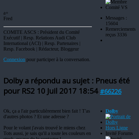
a+
Messages :
Fred
15604
Remerciements
COMITE ASCS : Président du Comité
reçus 3336
Exécutif | Resp. Relations Audi Club
International (ACI) | Resp. Partenaires |
Resp. Facebook | Rédacteur, Bloggeur
Connexion
pour participer à la conversation.
Dolby a répondu au sujet : Pneus été
pour RS2
10 Juil 2017 18:54
#66226
Ok, ça a l'air particulièrement bien fait ! T'as
Dolby
d'autres photos ? Et une adresse ?
Pour le volant j'avais trouvé le miens chez
Hors Ligne
Tots aussi, je sais qu'il a toute les couleurs en
Invité Forums
stock, essaye de le contacter !