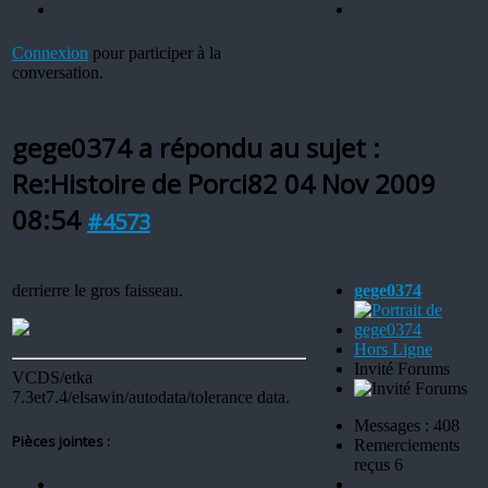
Connexion
pour participer à la
conversation.
gege0374 a répondu au sujet :
Re:Histoire de Porci82
04 Nov 2009
08:54
#4573
derrierre le gros faisseau.
gege0374
Hors Ligne
Invité Forums
VCDS/etka
7.3et7.4/elsawin/autodata/tolerance data.
Messages : 408
Pièces jointes :
Remerciements
reçus 6