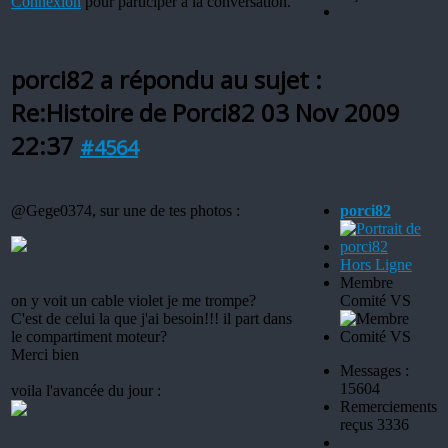
Connexion
pour participer à la conversation.
porci82 a répondu au sujet :
Re:Histoire de Porci82
03 Nov 2009
22:37
#4564
@Gege0374, sur une de tes photos :
porci82
Hors Ligne
Membre
on y voit un cable violet je me trompe?
Comité VS
C'est de celui la que j'ai besoin!!! il part dans
le compartiment moteur?
Merci bien
Messages :
15604
voila l'avancée du jour :
Remerciements
reçus 3336