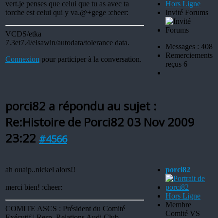
vert.je penses que celui que tu as avec ta
Hors Ligne
torche est celui qui y va.@+gege :cheer:
Invité Forums
VCDS/etka
7.3et7.4/elsawin/autodata/tolerance data.
Messages : 408
Remerciements
Connexion
pour participer à la conversation.
reçus 6
porci82 a répondu au sujet :
Re:Histoire de Porci82
03 Nov 2009
23:22
#4566
ah ouaip..nickel alors!!
porci82
merci bien! :cheer:
Hors Ligne
Membre
COMITE ASCS : Président du Comité
Comité VS
Exécutif | Resp. Relations Audi Club