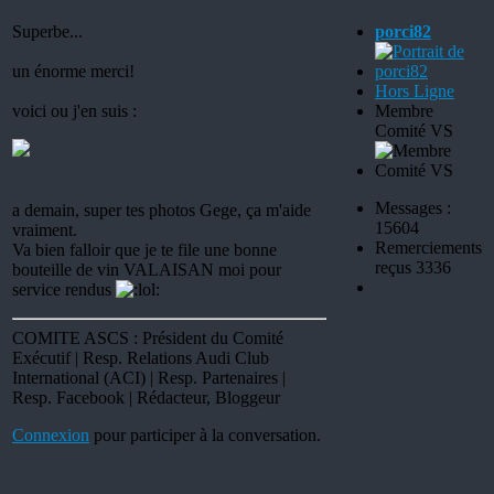
Superbe...
porci82
un énorme merci!
Hors Ligne
voici ou j'en suis :
Membre
Comité VS
Messages :
a demain, super tes photos Gege, ça m'aide
15604
vraiment.
Remerciements
Va bien falloir que je te file une bonne
reçus 3336
bouteille de vin VALAISAN moi pour
service rendus
COMITE ASCS : Président du Comité
Exécutif | Resp. Relations Audi Club
International (ACI) | Resp. Partenaires |
Resp. Facebook | Rédacteur, Bloggeur
Connexion
pour participer à la conversation.