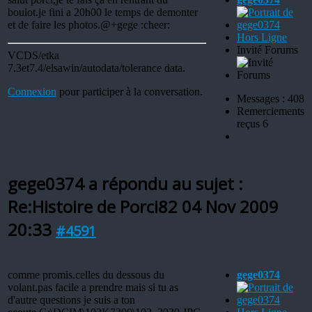
boulot.je fini a 20h00 le temps de demonter
et de faire les photos.@+gege :cheer:
Hors Ligne
Invité Forums
VCDS/etka
7.3et7.4/elsawin/autodata/tolerance data.
Connexion
pour participer à la conversation.
Messages : 408
Remerciements
reçus 6
gege0374 a répondu au sujet :
Re:Histoire de Porci82
04 Nov 2009
20:33
#4591
comme promis.celles du dessous du
gege0374
volant.pas facile a prendre mais si tu as
d'autre questions je suis a ton