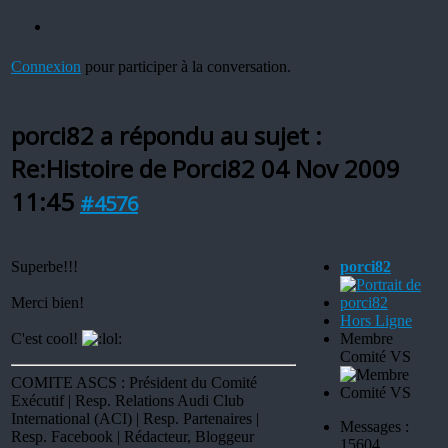
Connexion
pour participer à la conversation.
porci82 a répondu au sujet :
Re:Histoire de Porci82
04 Nov 2009
11:45
#4576
Superbe!!!
porci82
Merci bien!
Hors Ligne
C'est cool!
Membre
Comité VS
COMITE ASCS : Président du Comité
Exécutif | Resp. Relations Audi Club
International (ACI) | Resp. Partenaires |
Messages :
Resp. Facebook | Rédacteur, Bloggeur
15604