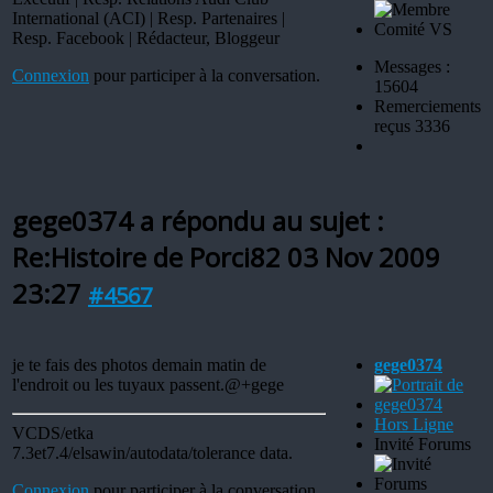
International (ACI) | Resp. Partenaires |
Resp. Facebook | Rédacteur, Bloggeur
Messages :
Connexion
pour participer à la conversation.
15604
Remerciements
reçus 3336
gege0374 a répondu au sujet :
Re:Histoire de Porci82
03 Nov 2009
23:27
#4567
je te fais des photos demain matin de
gege0374
l'endroit ou les tuyaux passent.@+gege
Hors Ligne
VCDS/etka
Invité Forums
7.3et7.4/elsawin/autodata/tolerance data.
Connexion
pour participer à la conversation.