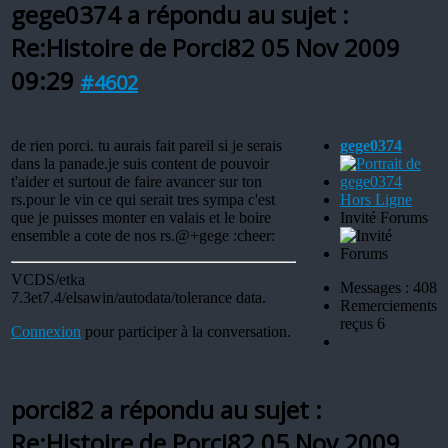
gege0374 a répondu au sujet :
Re:Histoire de Porci82
05 Nov 2009
09:29
#4602
de rien porci. tu aurais fait pareil si je serais
gege0374
dans la panade.je suis content de pouvoir
t'aider et surtout de faire avancer sur ton
rs.pour le vin ce qui serait tres sympa c'est
Hors Ligne
que je puisses monter en valais et le boire
Invité Forums
ensemble a cote de nos rs.@+gege :cheer:
VCDS/etka
Messages : 408
7.3et7.4/elsawin/autodata/tolerance data.
Remerciements
reçus 6
Connexion
pour participer à la conversation.
porci82 a répondu au sujet :
Re:Histoire de Porci82
05 Nov 2009