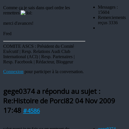
Messages :
Comme ça je sais dans quel ordre les
15604
remettres
Remerciements
reçus 3336
merci d'avances!
Fred
COMITE ASCS : Président du Comité
Exécutif | Resp. Relations Audi Club
International (ACI) | Resp. Partenaires |
Resp. Facebook | Rédacteur, Bloggeur
Connexion
pour participer à la conversation.
gege0374 a répondu au sujet :
Re:Histoire de Porci82
04 Nov 2009
17:48
#4586
salut porci,je te fais ça en rentrant du
gege0374