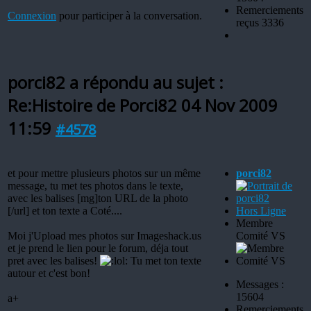
Remerciements
Connexion
pour participer à la conversation.
reçus 3336
porci82 a répondu au sujet :
Re:Histoire de Porci82
04 Nov 2009
11:59
#4578
et pour mettre plusieurs photos sur un même
porci82
message, tu met tes photos dans le texte,
avec les balises [mg]ton URL de la photo
[/url] et ton texte a Coté....
Hors Ligne
Membre
Moi j'Upload mes photos sur Imageshack.us
Comité VS
et je prend le lien pour le forum, déja tout
pret avec les balises!
Tu met ton texte
autour et c'est bon!
Messages :
15604
a+
Remerciements