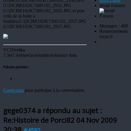
ecoute.G:\DCIM\102K7300\102_2930.JPG
Hors Ligne
G:\DCIM\102K7300\102_2931.JPG
Invité Forums
G:\DCIM\102K7300\102_2932.JPG et puis
celle de la boite a
fusibles.G:\DCIM\102K7300\102_2937.JPG
Messages : 408
G:\DCIM\102K7300\102_2937.JPG
Remerciements
reçus 6
VCDS/etka
7.3et7.4/elsawin/autodata/tolerance data.
Pièces jointes :
Connexion
pour participer à la conversation.
gege0374 a répondu au sujet :
Re:Histoire de Porci82
04 Nov 2009
20:38
#4592