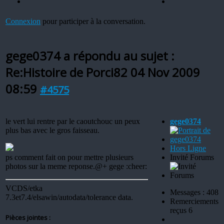
Connexion
pour participer à la conversation.
gege0374 a répondu au sujet :
Re:Histoire de Porci82
04 Nov 2009
08:59
#4575
le vert lui rentre par le caoutchouc un peux
gege0374
plus bas avec le gros faisseau.
Hors Ligne
ps comment fait on pour mettre plusieurs
Invité Forums
photos sur la meme reponse.@+ gege :cheer:
VCDS/etka
Messages : 408
7.3et7.4/elsawin/autodata/tolerance data.
Remerciements
reçus 6
Pièces jointes :