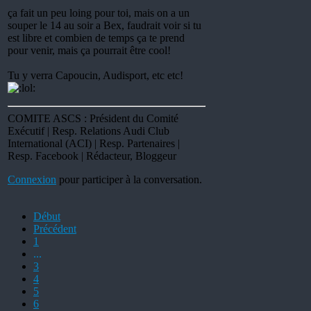
ça fait un peu loing pour toi, mais on a un
souper le 14 au soir a Bex, faudrait voir si tu
est libre et combien de temps ça te prend
pour venir, mais ça pourrait être cool!
Tu y verra Capoucin, Audisport, etc etc!
COMITE ASCS : Président du Comité
Exécutif | Resp. Relations Audi Club
International (ACI) | Resp. Partenaires |
Resp. Facebook | Rédacteur, Bloggeur
Connexion
pour participer à la conversation.
Début
Précédent
1
...
3
4
5
6