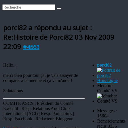
porci82 a répondu au sujet :
Re:Histoire de Porci82
03 Nov 2009
22:09
#4563
Hello...
porci82
merci bien pour tout ça, je vais essayer de
comparer a la mienne et ça va m'aider!
Hors Ligne
Membre
Salutations
Comité VS
COMITE ASCS : Président du Comité
Exécutif | Resp. Relations Audi Club
Messages :
International (ACI) | Resp. Partenaires |
15604
Resp. Facebook | Rédacteur, Bloggeur
Remerciements
reçus 3336