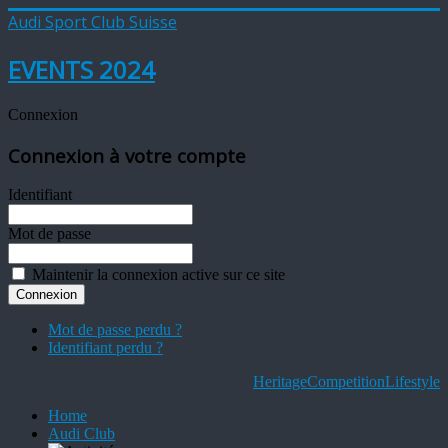
Audi Sport Club Suisse
EVENTS 2024
Connexion
Connexion à votre compte
Identifiant
Mot de passe
Maintenir la connexion active sur ce site
Mot de passe perdu ?
Identifiant perdu ?
Heritage
Competition
Lifestyle
Home
Audi Club