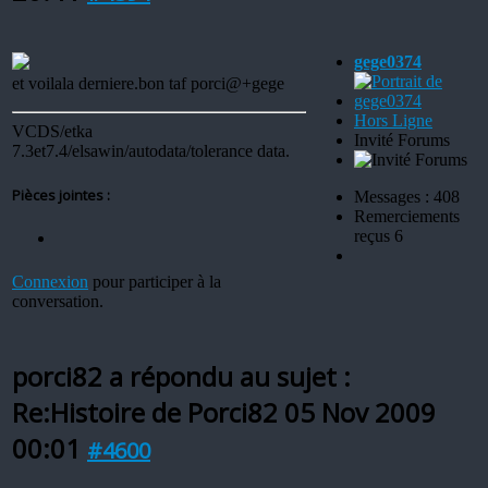
gege0374
et voilala derniere.bon taf porci@+gege
Hors Ligne
VCDS/etka
Invité Forums
7.3et7.4/elsawin/autodata/tolerance data.
Pièces jointes :
Messages : 408
Remerciements
reçus 6
Connexion
pour participer à la
conversation.
porci82 a répondu au sujet :
Re:Histoire de Porci82
05 Nov 2009
00:01
#4600