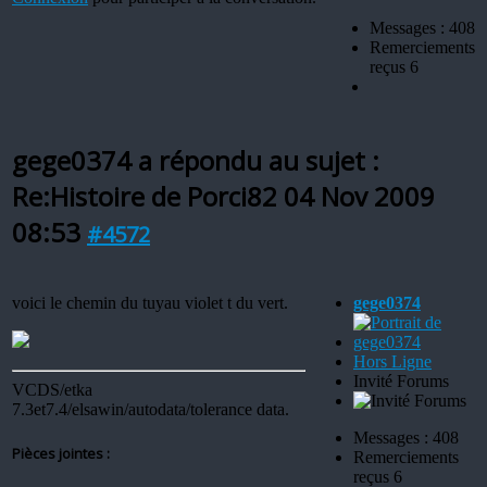
Messages : 408
Remerciements
reçus 6
gege0374 a répondu au sujet :
Re:Histoire de Porci82
04 Nov 2009
08:53
#4572
voici le chemin du tuyau violet t du vert.
gege0374
Hors Ligne
Invité Forums
VCDS/etka
7.3et7.4/elsawin/autodata/tolerance data.
Messages : 408
Pièces jointes :
Remerciements
reçus 6