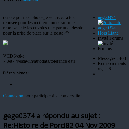
desole pour les photos,je verais ça a tete
gege0374
reposee pour les mettrent toutes sur une
reponse.je te les envoies une par une .desole
pour la prise de place sur le poste.@+
Hors Ligne
Invité Forums
VCDS/etka
Messages : 408
7.3et7.4/elsawin/autodata/tolerance data.
Remerciements
reçus 6
Pièces jointes :
Connexion
pour participer à la conversation.
gege0374 a répondu au sujet :
Re:Histoire de Porci82
04 Nov 2009