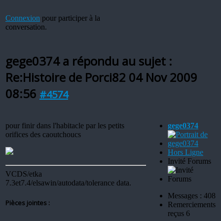
Connexion
pour participer à la
conversation.
gege0374 a répondu au sujet :
Re:Histoire de Porci82
04 Nov 2009
08:56
#4574
pour finir dans l'habitacle par les petits
gege0374
orifices des caoutchoucs
Hors Ligne
Invité Forums
VCDS/etka
7.3et7.4/elsawin/autodata/tolerance data.
Messages : 408
Pièces jointes :
Remerciements
reçus 6