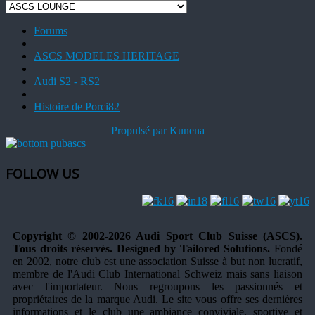
Forums
ASCS MODELES HERITAGE
Audi S2 - RS2
Histoire de Porci82
Propulsé par
Kunena
FOLLOW US
Copyright © 2002-2026 Audi Sport Club Suisse (ASCS).
Tous droits réservés. Designed by Tailored Solutions.
Fondé
en 2002, notre club est une association Suisse à but non lucratif,
membre de l'Audi Club International Schweiz mais sans liaison
avec l'importateur. Nous regroupons les passionnés et
propriétaires de la marque Audi. Le site vous offre ses dernières
informations et le club une ambiance conviviale, sportive et