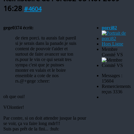
16:28
#4604
gege0374 écrit:
porci82
de rien porci. tu aurais fait pareil
si je serais dans la panade.je suis
Hors Ligne
content de pouvoir t'aider et
Membre
surtout de faire avancer sur ton
Comité VS
rs.pour le vin ce qui serait tres
sympa c'est que je puisses
monter en valais et le boire
ensemble a cote de nos
Messages :
rs.@+gege :cheer:
15604
Remerciements
reçus 3336
oh que oui!
VOlontier!
Par contre, si on doit attendre jusque la pour
se voir, ça va faire long mdr!!!
Suis pas prêt de la fini... :huh: