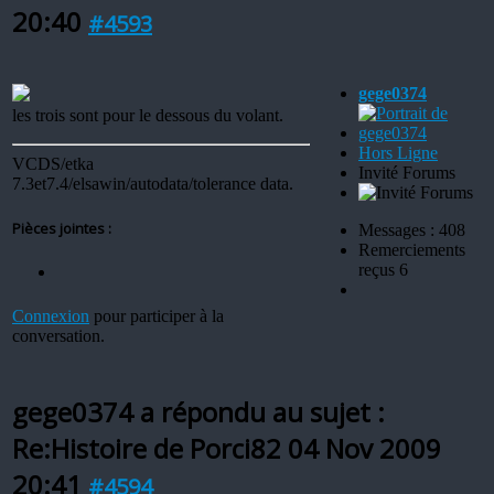
20:40
#4593
gege0374
les trois sont pour le dessous du volant.
Hors Ligne
VCDS/etka
Invité Forums
7.3et7.4/elsawin/autodata/tolerance data.
Pièces jointes :
Messages : 408
Remerciements
reçus 6
Connexion
pour participer à la
conversation.
gege0374 a répondu au sujet :
Re:Histoire de Porci82
04 Nov 2009
20:41
#4594