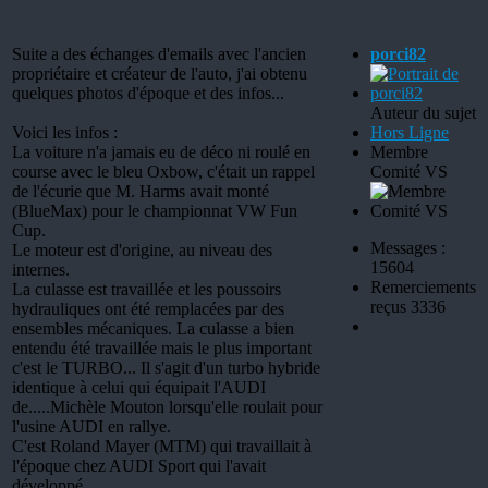
Suite a des échanges d'emails avec l'ancien
porci82
propriétaire et créateur de l'auto, j'ai obtenu
quelques photos d'époque et des infos...
Auteur du sujet
Voici les infos :
Hors Ligne
La voiture n'a jamais eu de déco ni roulé en
Membre
course avec le bleu Oxbow, c'était un rappel
Comité VS
de l'écurie que M. Harms avait monté
(BlueMax) pour le championnat VW Fun
Cup.
Messages :
Le moteur est d'origine, au niveau des
15604
internes.
Remerciements
La culasse est travaillée et les poussoirs
reçus 3336
hydrauliques ont été remplacées par des
ensembles mécaniques. La culasse a bien
entendu été travaillée mais le plus important
c'est le TURBO... Il s'agit d'un turbo hybride
identique à celui qui équipait l'AUDI
de.....Michèle Mouton lorsqu'elle roulait pour
l'usine AUDI en rallye.
C'est Roland Mayer (MTM) qui travaillait à
l'époque chez AUDI Sport qui l'avait
développé.