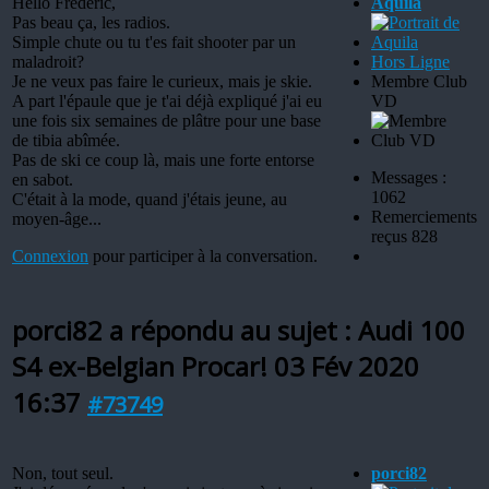
Hello Frédéric,
Aquila
Pas beau ça, les radios.
Simple chute ou tu t'es fait shooter par un
maladroit?
Hors Ligne
Je ne veux pas faire le curieux, mais je skie.
Membre Club
A part l'épaule que je t'ai déjà expliqué j'ai eu
VD
une fois six semaines de plâtre pour une base
de tibia abîmée.
Pas de ski ce coup là, mais une forte entorse
Messages :
en sabot.
1062
C'était à la mode, quand j'étais jeune, au
Remerciements
moyen-âge...
reçus 828
Connexion
pour participer à la conversation.
porci82 a répondu au sujet : Audi 100
S4 ex-Belgian Procar!
03 Fév 2020
16:37
#73749
Non, tout seul.
porci82