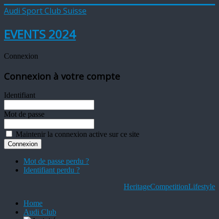
Audi Sport Club Suisse
EVENTS 2024
Connexion
Connexion à votre compte
Identifiant
Mot de passe
Maintenir la connexion active sur ce site
Mot de passe perdu ?
Identifiant perdu ?
Heritage
Competition
Lifestyle
Home
Audi Club