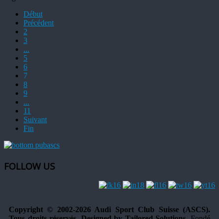
Début
Précédent
2
3
...
5
6
7
8
9
...
11
Suivant
Fin
FOLLOW US
Copyright © 2002-2026 Audi Sport Club Suisse (ASCS).
Tous droits réservés. Designed by Tailored Solutions.
Fondé