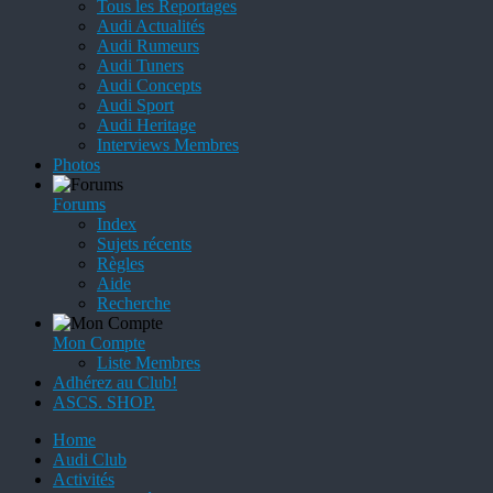
Tous les Reportages
Audi Actualités
Audi Rumeurs
Audi Tuners
Audi Concepts
Audi Sport
Audi Heritage
Interviews Membres
Photos
Forums
Index
Sujets récents
Règles
Aide
Recherche
Mon Compte
Liste Membres
Adhérez au Club!
ASCS. SHOP.
Home
Audi Club
Activités