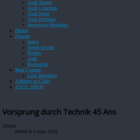
Audi Tuners
Audi Concepts
Audi Sport
Audi Heritage
Interviews Membres
Photos
Forums
Index
Sujets récents
Règles
Aide
Recherche
Mon Compte
Liste Membres
Adhérez au Club!
ASCS. SHOP.
Vorsprung durch Technik 45 Ans
Détails
Publié le 1 mars 2016