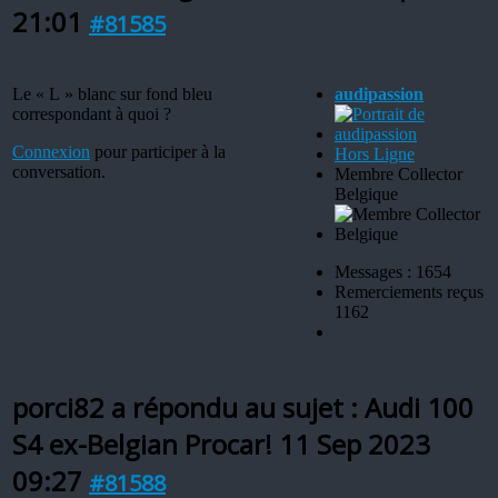
21:01
#81585
Le « L » blanc sur fond bleu
audipassion
correspondant à quoi ?
Connexion
pour participer à la
Hors Ligne
conversation.
Membre Collector
Belgique
Messages : 1654
Remerciements reçus
1162
porci82 a répondu au sujet : Audi 100
S4 ex-Belgian Procar!
11 Sep 2023
09:27
#81588