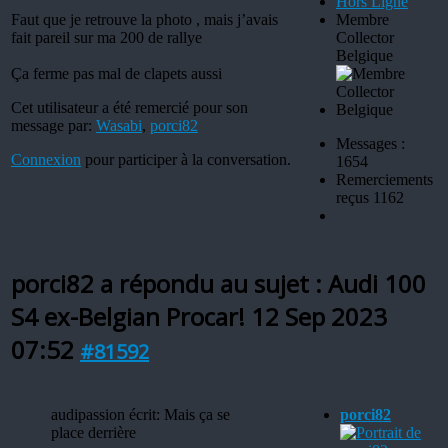
Hors Ligne
Faut que je retrouve la photo , mais j’avais
Membre
fait pareil sur ma 200 de rallye
Collector
Belgique
Ça ferme pas mal de clapets aussi
Cet utilisateur a été remercié pour son
message par:
Wasabi
,
porci82
Messages :
Connexion
pour participer à la conversation.
1654
Remerciements
reçus 1162
porci82 a répondu au sujet : Audi 100
S4 ex-Belgian Procar!
12 Sep 2023
07:52
#81592
audipassion écrit: Mais ça se
porci82
place derrière