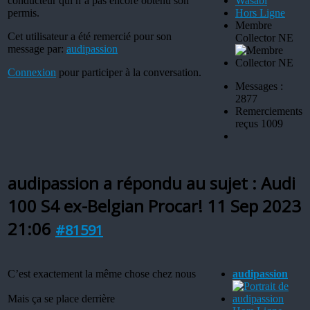
conducteur qui n’a pas encore obtenu son
permis.
Hors Ligne
Membre
Cet utilisateur a été remercié pour son
Collector NE
message par:
audipassion
Connexion
pour participer à la conversation.
Messages :
2877
Remerciements
reçus 1009
audipassion a répondu au sujet : Audi
100 S4 ex-Belgian Procar!
11 Sep 2023
21:06
#81591
C’est exactement la même chose chez nous
audipassion
Mais ça se place derrière