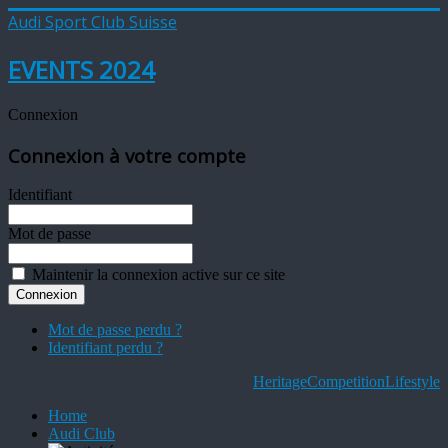
Audi Sport Club Suisse
EVENTS 2024
Connexion
Connexion à votre compte
Identifiant
Mot de passe
Maintenir la connexion active sur ce site
Mot de passe perdu ?
Identifiant perdu ?
Heritage
Competition
Lifestyle
Home
Audi Club