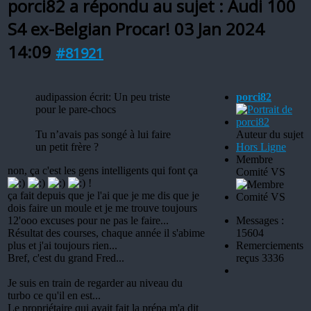
porci82 a répondu au sujet : Audi 100
S4 ex-Belgian Procar!
03 Jan 2024
14:09
#81921
audipassion écrit: Un peu triste
porci82
pour le pare-chocs
Tu n’avais pas songé à lui faire
Auteur du sujet
un petit frère ?
Hors Ligne
Membre
non, ça c'est les gens intelligents qui font ça
Comité VS
!
ça fait depuis que je l'ai que je me dis que je
dois faire un moule et je me trouve toujours
12'ooo excuses pour ne pas le faire...
Messages :
Résultat des courses, chaque année il s'abime
15604
plus et j'ai toujours rien...
Remerciements
Bref, c'est du grand Fred...
reçus 3336
Je suis en train de regarder au niveau du
turbo ce qu'il en est...
Le propriétaire qui avait fait la prépa m'a dit