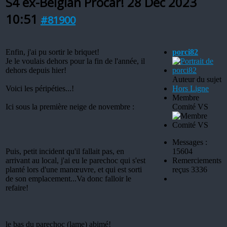
S4 ex-Belgian Procar!
28 Déc 2023
10:51
#81900
Enfin, j'ai pu sortir le briquet!
porci82
Je le voulais dehors pour la fin de l'année, il
dehors depuis hier!
Auteur du sujet
Voici les péripéties...!
Hors Ligne
Membre
Ici sous la première neige de novembre :
Comité VS
Messages :
Puis, petit incident qu'il fallait pas, en
15604
arrivant au local, j'ai eu le parechoc qui s'est
Remerciements
planté lors d'une manœuvre, et qui est sorti
reçus 3336
de son emplacement...Va donc falloir le
refaire!
le bas du parechoc (lame) abimé!