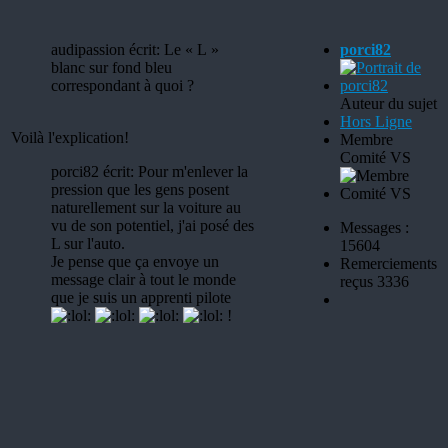
audipassion écrit: Le « L »
porci82
blanc sur fond bleu
correspondant à quoi ?
Auteur du sujet
Hors Ligne
Voilà l'explication!
Membre
Comité VS
porci82 écrit: Pour m'enlever la
pression que les gens posent
naturellement sur la voiture au
vu de son potentiel, j'ai posé des
Messages :
L sur l'auto.
15604
Je pense que ça envoye un
Remerciements
message clair à tout le monde
reçus 3336
que je suis un apprenti pilote
!