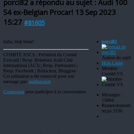
porci82 a répondu au sujet : Audi 100
S4 ex-Belgian Procar!
13 Sep 2023
15:27
#81605
haha, trop beau!
porci82
COMITE ASCS : Président du Comité
Auteur du sujet
Exécutif | Resp. Relations Audi Club
Hors Ligne
International (ACI) | Resp. Partenaires |
Membre
Resp. Facebook | Rédacteur, Bloggeur
Comité VS
Cet utilisateur a été remercié pour son
message par:
audipassion
Connexion
pour participer à la conversation.
Messages :
15604
Remerciements
reçus 3336