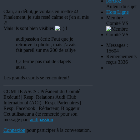
Auteur du sujet
Clair, au début, je voulais en mettre 4!
Hors Ligne
Finalement, je suis resté calme et j'en ai mis
Membre
2!
Comité VS
Mais ils sont bien visibles
!
audipassion écrit: Faut que je
retrouve la photo , mais j’avais
Messages :
fait pareil sur ma 200 de rallye
15604
Remerciements
Ça ferme pas mal de clapets
reçus 3336
aussi
Les grands esprits se rencontrent!
COMITE ASCS : Président du Comité
Exécutif | Resp. Relations Audi Club
International (ACI) | Resp. Partenaires |
Resp. Facebook | Rédacteur, Bloggeur
Cet utilisateur a été remercié pour son
message par:
audipassion
Connexion
pour participer à la conversation.