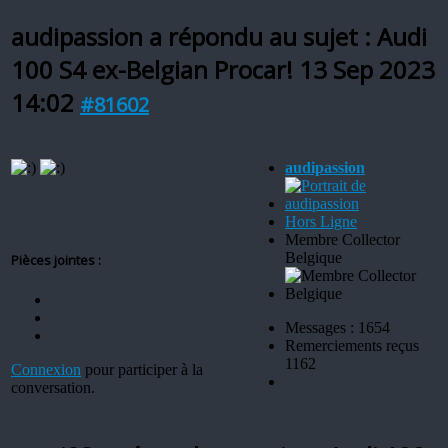
audipassion a répondu au sujet : Audi
100 S4 ex-Belgian Procar!
13 Sep 2023
14:02
#81602
audipassion
Hors Ligne
Membre Collector
Belgique
Pièces jointes :
Messages : 1654
Remerciements reçus
1162
Connexion
pour participer à la
conversation.