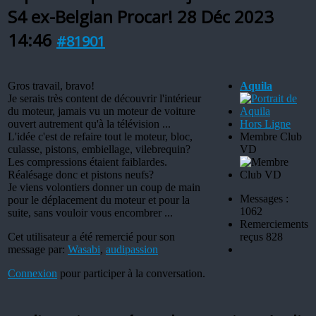
S4 ex-Belgian Procar!
28 Déc 2023
14:46
#81901
Gros travail, bravo!
Aquila
Je serais très content de découvrir l'intérieur
du moteur, jamais vu un moteur de voiture
ouvert autrement qu'à la télévision ...
Hors Ligne
L'idée c'est de refaire tout le moteur, bloc,
Membre Club
culasse, pistons, embiellage, vilebrequin?
VD
Les compressions étaient faiblardes.
Réalésage donc et pistons neufs?
Je viens volontiers donner un coup de main
Messages :
pour le déplacement du moteur et pour la
1062
suite, sans vouloir vous encombrer ...
Remerciements
Cet utilisateur a été remercié pour son
reçus 828
message par:
Wasabi
,
audipassion
Connexion
pour participer à la conversation.