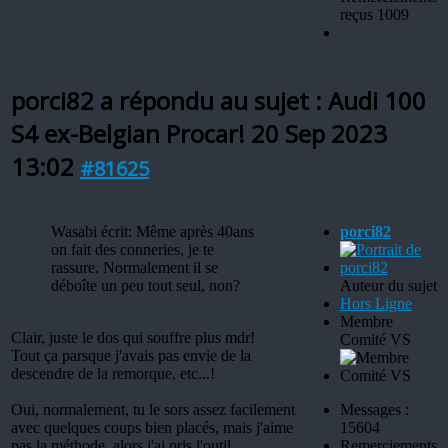
reçus 1009
porci82 a répondu au sujet : Audi 100
S4 ex-Belgian Procar!
20 Sep 2023
13:02
#81625
Wasabi écrit: Même après 40ans
porci82
on fait des conneries, je te
rassure. Normalement il se
déboîte un peu tout seul, non?
Auteur du sujet
Hors Ligne
Membre
Clair, juste le dos qui souffre plus mdr!
Comité VS
Tout ça parsque j'avais pas envie de la
descendre de la remorque, etc...!
Oui, normalement, tu le sors assez facilement
Messages :
avec quelques coups bien placés, mais j'aime
15604
pas la méthode, alors j'ai pris l'outil.
Remerciements